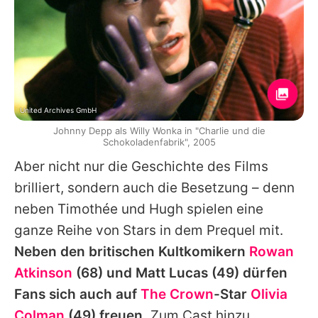
United Archives GmbH
Johnny Depp als Willy Wonka in "Charlie und die
Schokoladenfabrik", 2005
Aber nicht nur die Geschichte des Films
brilliert, sondern auch die Besetzung – denn
neben
Timothée
und
Hugh
spielen eine
ganze Reihe von Stars in dem Prequel mit.
Neben den britischen Kultkomikern
Rowan
Atkinson
(68) und
Matt Lucas
(49) dürfen
Fans sich auch auf
The Crown
-Star
Olivia
Colman
(49) freuen.
Zum Cast hinzu