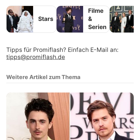
Filme
Stars
&
Serien
Tipps für Promiflash? Einfach E-Mail an:
tipps@promiflash.de
Weitere Artikel zum Thema