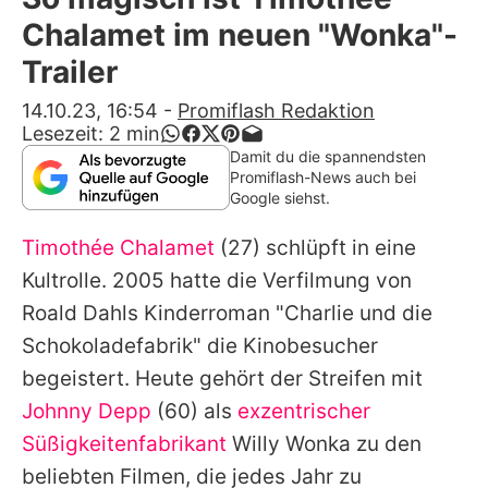
Alle Themen auf Promiflash
Chalamet im neuen "Wonka"-
Jobs
Trailer
App runterladen
14.10.23, 16:54
-
Promiflash Redaktion
Lesezeit:
2
min
Team
Damit du die spannendsten
Promiflash-News auch bei
Redaktionelle Richtlinien
Google siehst.
Timothée Chalamet
(27) schlüpft in eine
Impressum
Kultrolle. 2005 hatte die Verfilmung von
Datenschutzerklärung
Roald Dahls Kinderroman "Charlie und die
Nutzungsbedingungen
Schokoladefabrik" die Kinobesucher
begeistert. Heute gehört der Streifen mit
Utiq verwalten
Johnny Depp
(60) als
exzentrischer
Süßigkeitenfabrikant
Willy Wonka zu den
beliebten Filmen, die jedes Jahr zu