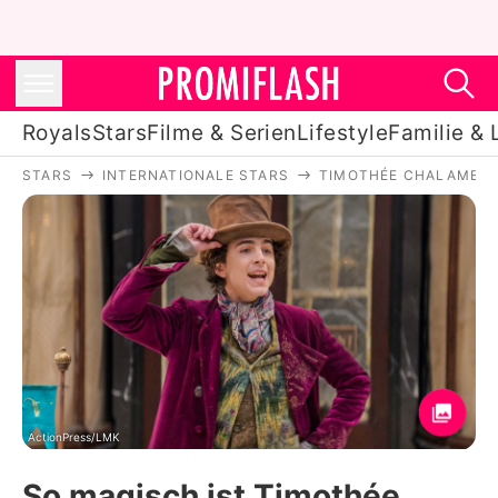
Royals
Stars
Filme & Serien
Lifestyle
Familie & 
STARS
INTERNATIONALE STARS
TIMOTHÉE CHALAMET
Royals
Stars
Filme & Serien
Lifestyle
Familie & Liebe
Promiflash Exklusiv
ActionPress/LMK
So magisch ist Timothée