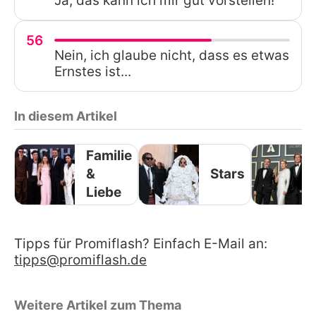
Ja, das kann ich mir gut vorstellen!
56
Nein, ich glaube nicht, dass es etwas
Ernstes ist...
In diesem Artikel
Familie
&
Stars
Liebe
Tipps für Promiflash? Einfach E-Mail an:
tipps@promiflash.de
Weitere Artikel zum Thema