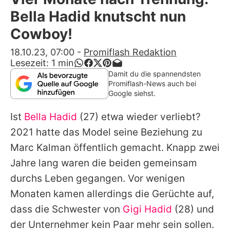
Alle Themen auf Promiflash
Bella Hadid knutscht nun
Jobs
Cowboy!
App runterladen
18.10.23, 07:00
-
Promiflash Redaktion
Lesezeit:
1
min
Team
Damit du die spannendsten
Promiflash-News auch bei
Redaktionelle Richtlinien
Google siehst.
Ist
Bella Hadid
(27) etwa wieder verliebt?
Impressum
2021 hatte das Model seine Beziehung zu
Datenschutzerklärung
Marc Kalman
öffentlich gemacht. Knapp zwei
Nutzungsbedingungen
Jahre lang waren die beiden gemeinsam
durchs Leben gegangen. Vor wenigen
Utiq verwalten
Monaten kamen allerdings die Gerüchte auf,
dass die Schwester von
Gigi Hadid
(28) und
der Unternehmer kein Paar mehr sein sollen.