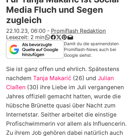
Alle Themen auf Promiflash
Media Fluch und Segen
Jobs
zugleich
App runterladen
22.10.23, 06:00
-
Promiflash Redaktion
Lesezeit:
2
min
Team
Damit du die spannendsten
Promiflash-News auch bei
Redaktionelle Richtlinien
Google siehst.
Sie ist ganz offen und ehrlich. Spätestens
Impressum
nachdem
Tanja Makarić
(26) und
Julian
Datenschutzerklärung
Claßen
(30) ihre Liebe im Juli vergangenen
Nutzungsbedingungen
Jahres offiziell gemacht hatten, wurde die
hübsche Brünette quasi über Nacht zum
Utiq verwalten
Internetstar. Seither arbeitet die einstige
Profischwimmerin vor allem als Influencerin.
Zu ihrem Job gehören dabei natürlich auch