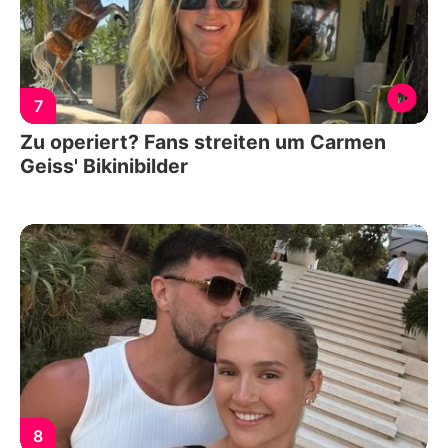
7
Zu operiert? Fans streiten um Carmen
Geiss' Bikinibilder
8