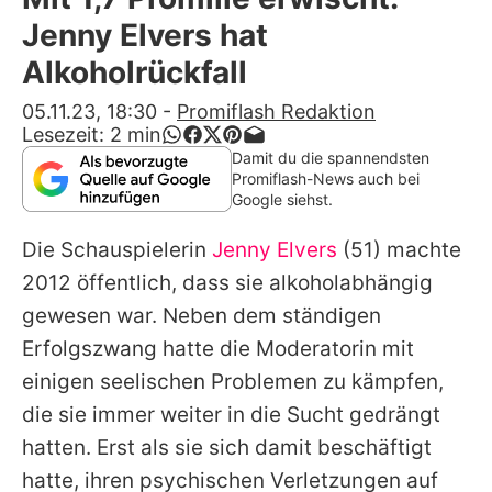
Alle Themen auf Promiflash
Jenny Elvers hat
Jobs
Alkoholrückfall
App runterladen
05.11.23, 18:30
-
Promiflash Redaktion
Lesezeit:
2
min
Team
Damit du die spannendsten
Promiflash-News auch bei
Redaktionelle Richtlinien
Google siehst.
Die Schauspielerin
Jenny Elvers
(51) machte
Impressum
2012 öffentlich, dass sie alkoholabhängig
Datenschutzerklärung
gewesen war. Neben dem ständigen
Nutzungsbedingungen
Erfolgszwang hatte die Moderatorin mit
einigen seelischen Problemen zu kämpfen,
Utiq verwalten
die sie immer weiter in die Sucht gedrängt
hatten. Erst als sie sich damit beschäftigt
hatte, ihren psychischen Verletzungen auf