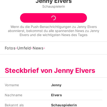
Jenny Elvers
Alle Themen auf Promiflash
Schauspielerin
Jobs
App runterladen
Wenn du die Push-Benachrichtigungen zu
Jenny Elvers
abonnierst, bekommst du alle spannenden News zu
Jenny
Team
Elvers
und die wichtigsten News des Tages
Redaktionelle Richtlinien
Fotos
Umfeld
News
Impressum
Datenschutzerklärung
Steckbrief von Jenny Elvers
Nutzungsbedingungen
Utiq verwalten
Vorname
Jenny
Nachname
Elvers
Bekannt als
Schauspielerin