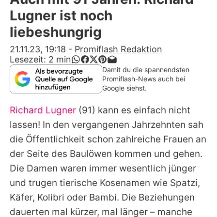
Alle Themen auf Promiflash
Lugner ist noch
Jobs
liebeshungrig
App runterladen
21.11.23, 19:18
-
Promiflash Redaktion
Lesezeit:
2
min
Team
Damit du die spannendsten
Promiflash-News auch bei
Redaktionelle Richtlinien
Google siehst.
Richard Lugner
(91) kann es einfach nicht
Impressum
lassen! In den vergangenen Jahrzehnten sah
Datenschutzerklärung
die Öffentlichkeit schon zahlreiche Frauen an
Nutzungsbedingungen
der Seite des Baulöwen kommen und gehen.
Die Damen waren immer wesentlich jünger
Utiq verwalten
und trugen tierische Kosenamen wie Spatzi,
Käfer, Kolibri oder Bambi. Die Beziehungen
dauerten mal kürzer, mal länger – manche