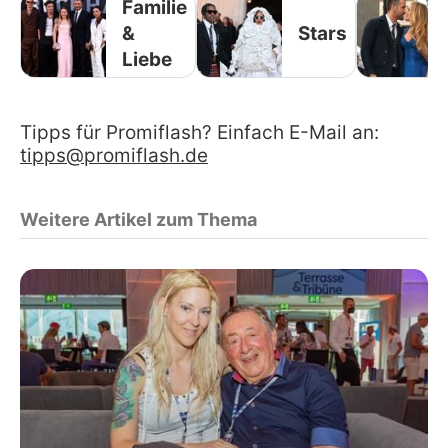
Familie
&
Stars
Liebe
Tipps für Promiflash? Einfach E-Mail an:
tipps@promiflash.de
Weitere Artikel zum Thema