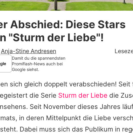
Datenschutzerklärung
r Abschied: Diese Stars
Nutzungsbedingungen
n "Sturm der Liebe"!
Utiq verwalten
-
Anja-Stine Andresen
Leseze
Damit du die spannendsten
Promiflash-News auch bei
Google siehst.
n sich gleich doppelt verabschieden! Seit 
egeistert die Serie
Sturm der Liebe
die Zus
nsehens. Seit November dieses Jahres läuft
rmats, in deren Mittelpunkt die Liebe versc
 steht. Dabei muss sich das Publikum in re