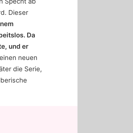
an Specht ab
d. Dieser
einem
beitslos. Da
te, und er
 einen neuen
ter die Serie,
iberische