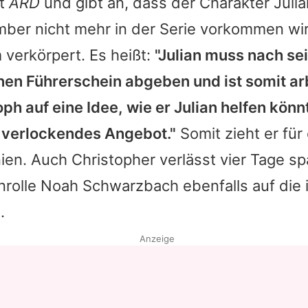
et
ARD
und gibt an, dass der Charakter Juli
ber nicht mehr in der Serie vorkommen wir
m
verkörpert. Es heißt:
"Julian muss nach s
nen Führerschein abgeben und ist somit ar
h auf eine Idee, wie er Julian helfen könn
 verlockendes Angebot."
Somit zieht er für
ien. Auch
Christopher
verlässt vier Tage spä
nrolle Noah Schwarzbach ebenfalls auf die 
.
Anzeige