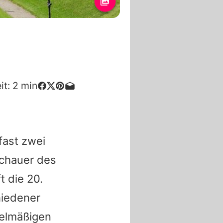
it:
2
min
fast zwei
chauer des
 die 20.
hiedener
gelmäßigen