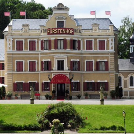
Filme & Serien
Lifestyle
Familie & Liebe
Promiflash Exklusiv
Alle Themen auf Promiflash
Jobs
App runterladen
Team
Redaktionelle Richtlinien
Impressum