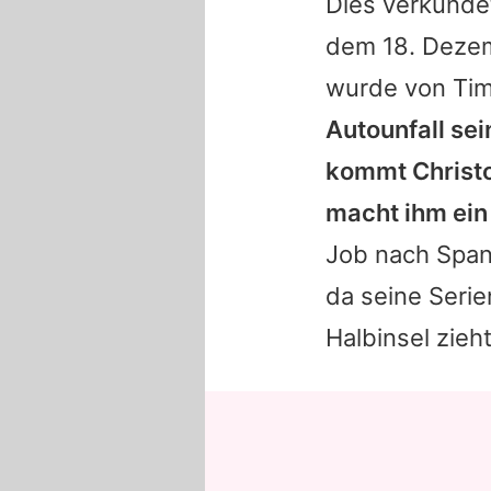
Dies verkünd
dem 18. Dezem
wurde von
Ti
Autounfall sei
kommt Christop
macht ihm ein
Job nach Span
da seine Serie
Halbinsel zieht