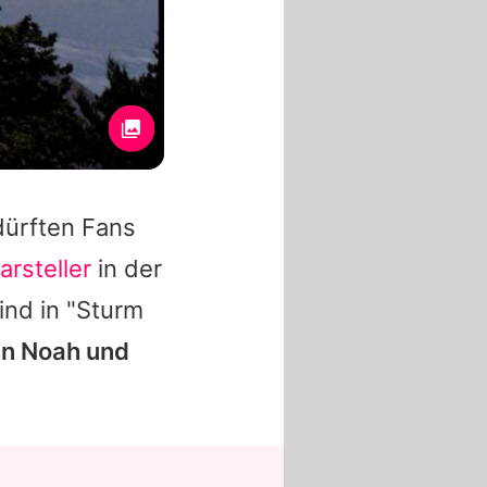
dürften Fans
rsteller
in der
ind in "Sturm
en Noah und