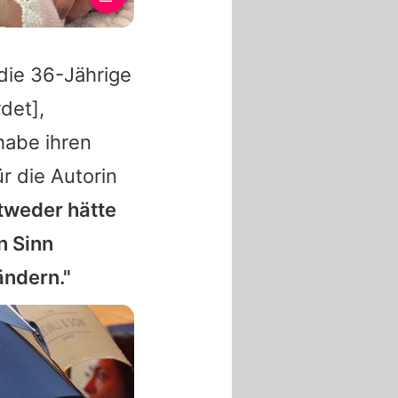
die 36-Jährige
rdet],
 habe ihren
r die Autorin
tweder hätte
n Sinn
ändern."