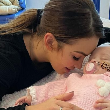
Filme & Serien
Lifestyle
Familie & Liebe
Promiflash Exklusiv
Alle Themen auf Promiflash
Jobs
App runterladen
Team
Redaktionelle Richtlinien
Impressum