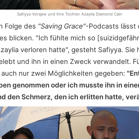
Safiyya Vorajee und ihre Tochter Azaylia Diamond Cain
en Folge des
"Saving Grace"
-Podcasts lässt 
eres blicken. "Ich fühlte mich so [suizidgefäh
aylia verloren hatte", gesteht
Safiyya
. Sie
ebt und ihn in einen Zweck verwandelt. Fü
 auch nur zwei Möglichkeiten gegeben:
"En
eben genommen oder ich musste ihn in eine
 den Schmerz, den ich erlitten hatte, ver