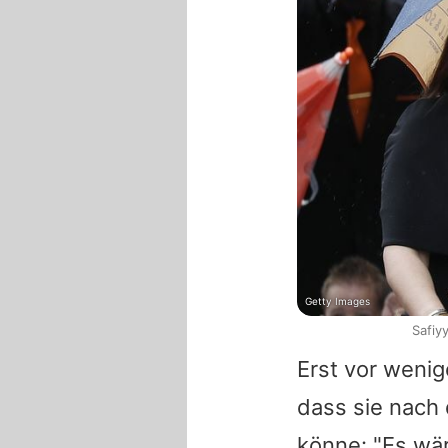
Getty Images
Safiy
Erst vor weni
dass sie nach 
könne: "Es wär