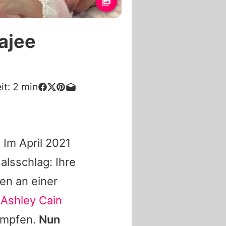
ajee
it:
2
min
. Im April 2021
lsschlag: Ihre
en an einer
n
Ashley Cain
ämpfen.
Nun