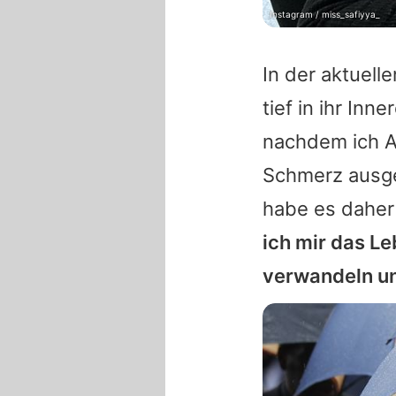
Instagram / miss_safiyya_
In der aktuell
tief in ihr Inn
nachdem ich Az
Schmerz ausgel
habe es daher
ich mir das L
verwandeln und