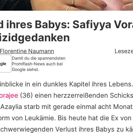
Datenschutzerklärung
 ihres Babys: Safiyya Vor
Nutzungsbedingungen
uizidgedanken
Utiq verwalten
Florentine Naumann
Leseze
Damit du die spannendsten
Promiflash-News auch bei
Google siehst.
Einblicke in ein dunkles Kapitel ihres Lebens
orajee
(36) einen herzzerreißenden Schicksa
 Azaylia starb mit gerade einmal acht Monat
orm von Leukämie. Bis heute hat die Ex vo
schwerwiegenden Verlust ihres Babys zu k