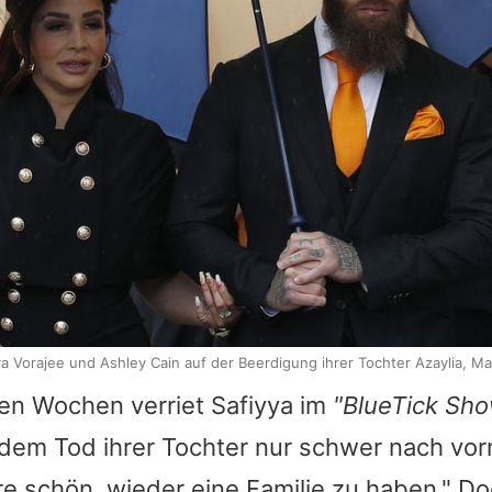
ya Vorajee und Ashley Cain auf der Beerdigung ihrer Tochter Azaylia, Ma
gen Wochen verriet Safiyya im
"BlueTick Sh
dem Tod ihrer Tochter nur schwer nach vor
e schön, wieder eine Familie zu haben." D