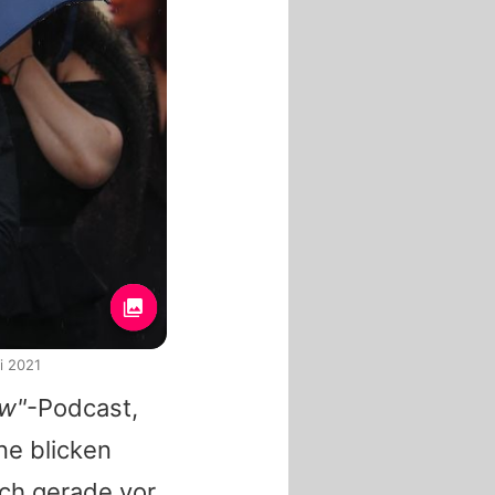
i 2021
ow"
-Podcast,
ne blicken
och gerade vor