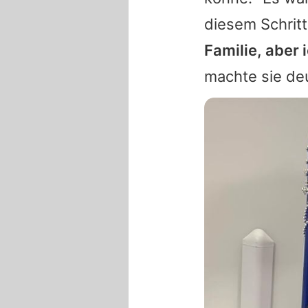
diesem Schrit
Familie, aber 
machte sie deu