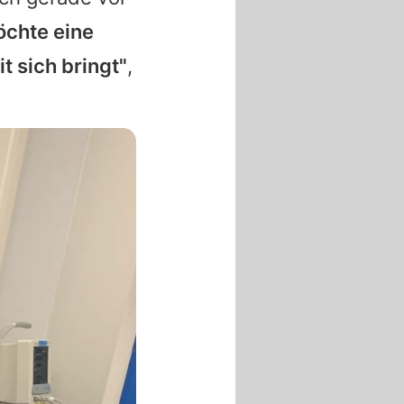
öchte eine
t sich bringt"
,