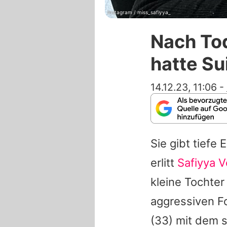
Instagram / miss_safiyya_
Nach Tod
hatte S
14.12.23, 11:06
-
Sie gibt tiefe 
erlitt
Safiyya V
kleine Tochter
aggressiven F
(33) mit dem 