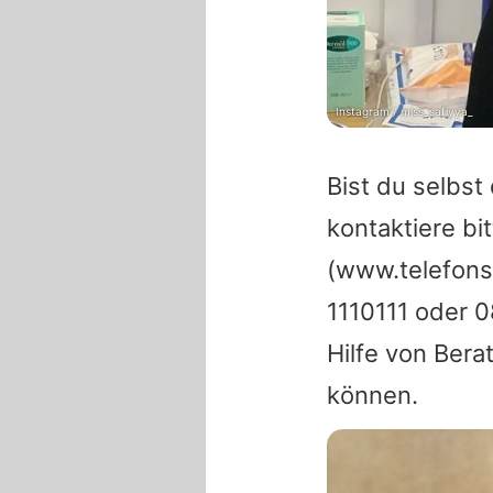
Instagram / miss_safiyya_
Bist du selbs
kontaktiere b
(www.telefons
1110111 oder 
Hilfe von Bera
können.