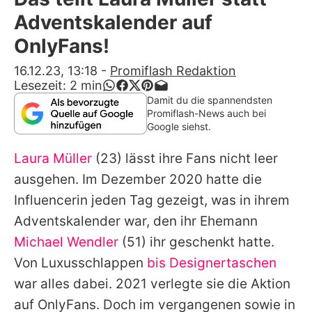
Alle Themen auf Promiflash
Adventskalender auf
Jobs
OnlyFans!
App runterladen
16.12.23, 13:18
-
Promiflash Redaktion
Lesezeit:
2
min
Team
Damit du die spannendsten
Promiflash-News auch bei
Redaktionelle Richtlinien
Google siehst.
Laura Müller
(23) lässt ihre Fans nicht leer
Impressum
ausgehen. Im Dezember 2020 hatte die
Datenschutzerklärung
Influencerin jeden Tag gezeigt, was in ihrem
Nutzungsbedingungen
Adventskalender war, den ihr Ehemann
Michael Wendler
(51) ihr geschenkt hatte.
Utiq verwalten
Von Luxusschlappen
bis Designertaschen
war alles dabei. 2021 verlegte sie die Aktion
auf OnlyFans. Doch im vergangenen sowie in