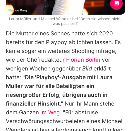
Thomas Burg
Laura Müller und Michael Wendler bei "Denn sie wissen nicht,
was passiert!"
Die Mutter eines Sohnes hatte sich 2020
bereits für den Playboy ablichten lassen. Es
käme sogar ein weiteres Shooting infrage,
wie der Chefredakteur
Florian Boitin
vor
wenigen Wochen gegenüber
Bild
erklärt
hatte:
"Die 'Playboy'-Ausgabe mit
Laura
Müller
war für alle Beteiligten ein
riesengroßer Erfolg, übrigens auch in
finanzieller Hinsicht."
Nur ihr Mann stehe
dem Ganzen
im Weg
. "Für abstruse
Verschwörungsschwurbeleien eines
Michael
Wendlers
ist hier allerdings auch künftig kein