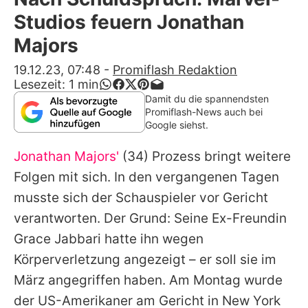
Alle Themen auf Promiflash
Studios feuern Jonathan
Jobs
Majors
App runterladen
19.12.23, 07:48
-
Promiflash Redaktion
Lesezeit:
1
min
Team
Damit du die spannendsten
Promiflash-News auch bei
Redaktionelle Richtlinien
Google siehst.
Jonathan Majors'
(34) Prozess bringt weitere
Impressum
Folgen mit sich. In den vergangenen Tagen
Datenschutzerklärung
musste sich der Schauspieler vor Gericht
Nutzungsbedingungen
verantworten. Der Grund: Seine Ex-Freundin
Grace Jabbari hatte ihn wegen
Utiq verwalten
Körperverletzung angezeigt – er soll sie im
März angegriffen haben. Am Montag wurde
der US-Amerikaner am Gericht in New York