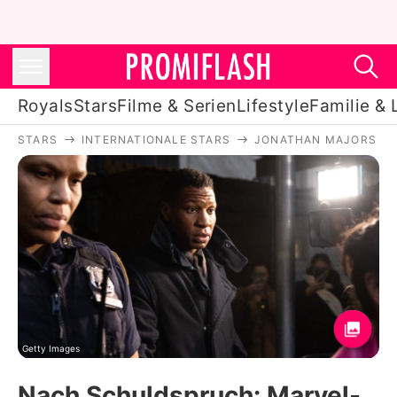
Royals
Stars
Filme & Serien
Lifestyle
Familie & 
STARS
INTERNATIONALE STARS
JONATHAN MAJORS
Royals
Stars
Filme & Serien
Lifestyle
Familie & Liebe
Promiflash Exklusiv
Getty Images
Nach Schuldspruch: Marvel-