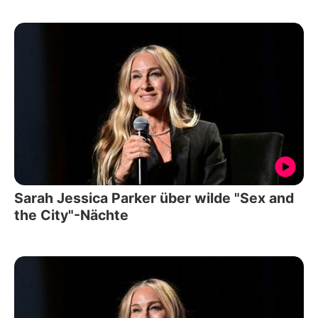
Sarah Jessica Parker über wilde "Sex and
the City"-Nächte