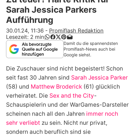
Alle Themen auf Promiflash
Sarah Jessica Parkers
Jobs
Aufführung
App runterladen
30.01.24, 11:36
-
Promiflash Redaktion
Lesezeit:
2
min
Team
Damit du die spannendsten
Promiflash-News auch bei
Redaktionelle Richtlinien
Google siehst.
Die Zuschauer sind nicht begeistert! Schon
Impressum
seit fast 30 Jahren sind
Sarah Jessica Parker
Datenschutzerklärung
(58) und
Matthew Broderick
(61) glücklich
Nutzungsbedingungen
verheiratet. Die
Sex and the City
-
Schauspielerin und der WarGames-Darsteller
Utiq verwalten
scheinen nach all den Jahren
immer noch
sehr verliebt
zu sein. Nicht nur privat,
sondern auch beruflich sind sie