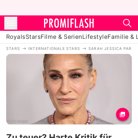
Royals
Stars
Filme & Serien
Lifestyle
Familie & 
STARS
INTERNATIONALE STARS
SARAH JESSICA PARKE
Royals
Stars
Filme & Serien
Lifestyle
Familie & Liebe
Promiflash Exklusiv
Getty Images
Zu teuer? Harte Kritik für