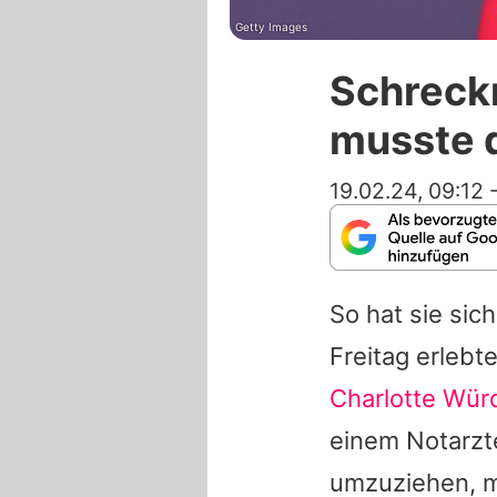
Getty Images
Schreck
musste d
19.02.24, 09:12
So hat sie si
Freitag erleb
Charlotte Wür
einem Notarztei
umzuziehen, m