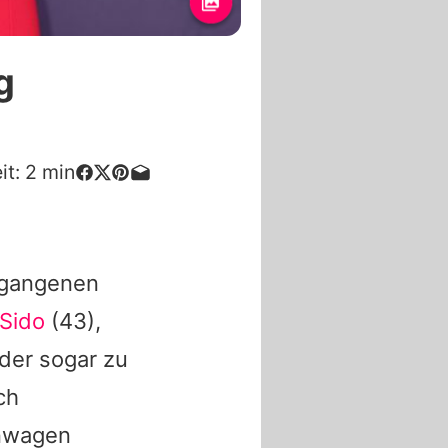
g
it:
2
min
ergangenen
Sido
(43),
der sogar zu
ch
enwagen