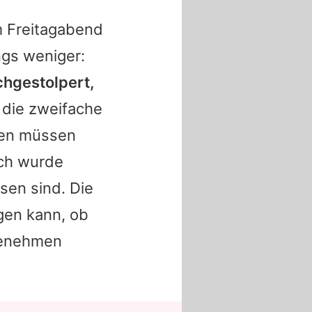
m Freitagabend
ngs weniger:
ochgestolpert,
t die zweifache
ufen müssen
Ich wurde
sen sind. Die
agen kann, ob
ngenehmen