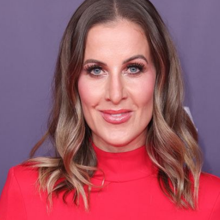
Filme & Serien
Lifestyle
Familie & Liebe
Promiflash Exklusiv
Alle Themen auf Promiflash
Jobs
App runterladen
Team
Redaktionelle Richtlinien
Impressum