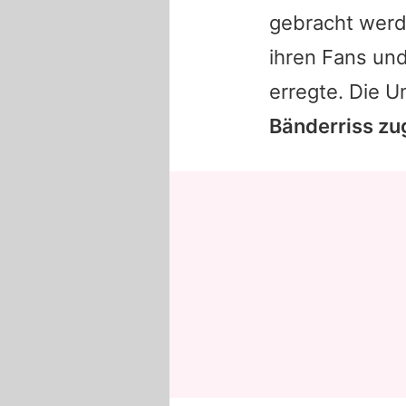
gebracht werde
ihren Fans un
erregte. Die U
Bänderriss z