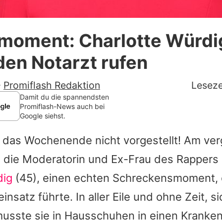
Datenschutzerklärung
moment: Charlotte Würdi
Nutzungsbedingungen
en Notarzt rufen
Utiq verwalten
-
Promiflash Redaktion
Leseze
Damit du die spannendsten
Promiflash-News auch bei
Google siehst.
ch das Wochenende nicht vorgestellt! Am v
te die Moderatorin und Ex-Frau des Rappers
dig
(45), einen echten Schreckensmoment, 
nsatz führte. In aller Eile und ohne Zeit, si
usste sie in Hausschuhen in einen Krank