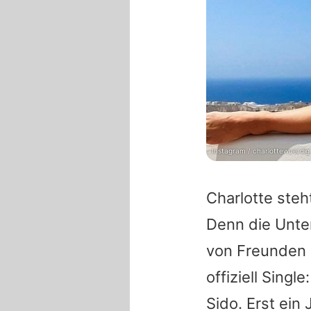
Instagram / charlottewuerdig
Charlotte
steht
Denn die Unter
von Freunden 
offiziell Sing
Sido
. Erst ein