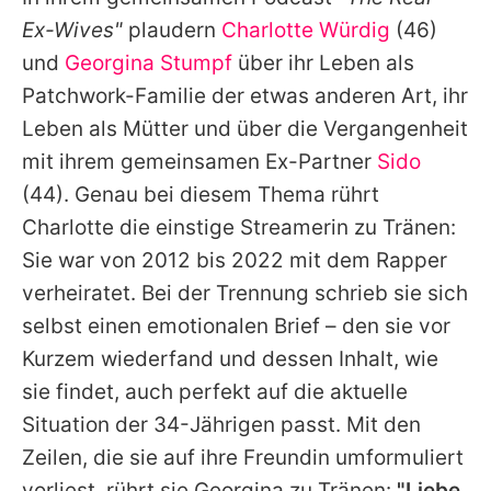
Alle Themen auf Promiflash
Ex-Wives"
plaudern
Charlotte Würdig
(46)
Jobs
und
Georgina Stumpf
über ihr Leben als
Patchwork-Familie der etwas anderen Art, ihr
App runterladen
Leben als Mütter und über die Vergangenheit
Team
mit ihrem gemeinsamen Ex-Partner
Sido
(44). Genau bei diesem Thema rührt
Redaktionelle Richtlinien
Charlotte
die einstige Streamerin zu Tränen:
Impressum
Sie war von 2012 bis 2022 mit dem Rapper
verheiratet. Bei der Trennung schrieb sie sich
Datenschutzerklärung
selbst einen emotionalen Brief – den sie vor
Nutzungsbedingungen
Kurzem wiederfand und dessen Inhalt, wie
Utiq verwalten
sie findet, auch perfekt auf die aktuelle
Situation der 34-Jährigen passt. Mit den
Zeilen, die sie auf ihre Freundin umformuliert
vorliest, rührt sie
Georgina
zu Tränen:
"Liebe