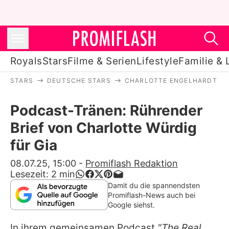
Royals
Stars
Filme & Serien
Lifestyle
Familie & 
STARS
DEUTSCHE STARS
CHARLOTTE ENGELHARDT
Royals
Podcast-Tränen: Rührender
Stars
Brief von Charlotte Würdig
Filme & Serien
für Gia
Lifestyle
08.07.25, 15:00
-
Promiflash Redaktion
Lesezeit:
2
min
Familie & Liebe
Damit du die spannendsten
Promiflash-News auch bei
Promiflash Exklusiv
Google siehst.
In ihrem gemeinsamen Podcast
"The Real