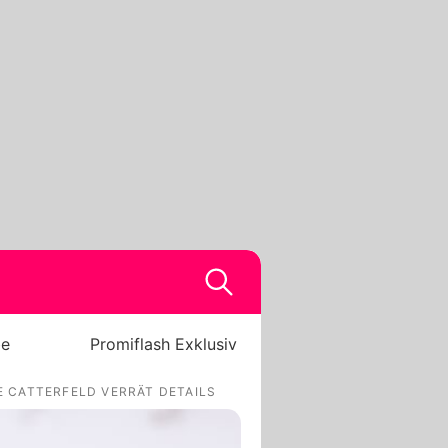
be
Promiflash Exklusiv
 CATTERFELD VERRÄT DETAILS