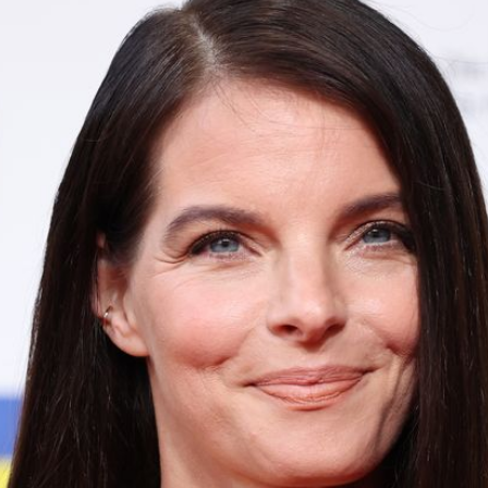
Filme & Serien
Lifestyle
Familie & Liebe
Promiflash Exklusiv
Alle Themen auf Promiflash
Jobs
App runterladen
Team
Redaktionelle Richtlinien
Impressum