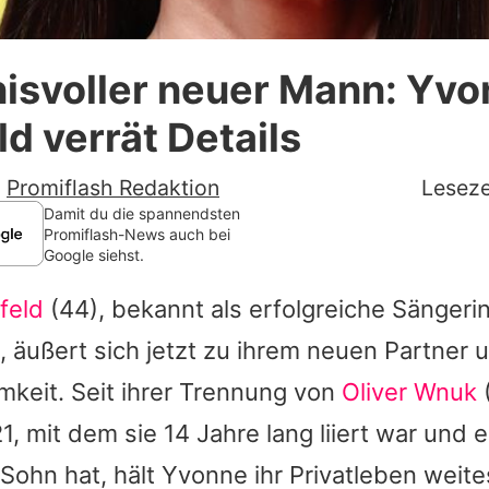
Datenschutzerklärung
isvoller neuer Mann: Yv
Nutzungsbedingungen
ld verrät Details
Utiq verwalten
-
Promiflash Redaktion
Leseze
Damit du die spannendsten
Promiflash-News auch bei
Google siehst.
feld
(44), bekannt als erfolgreiche Sängeri
, äußert sich jetzt zu ihrem neuen Partner 
mkeit. Seit ihrer Trennung von
Oliver Wnuk
 mit dem sie 14 Jahre lang liiert war und 
ohn hat, hält Yvonne ihr Privatleben weit