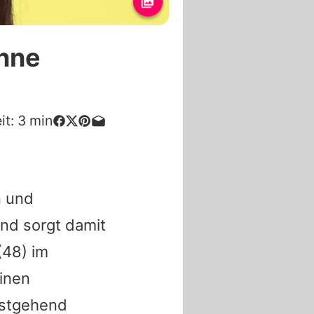
onne
it:
3
min
n und
und sorgt damit
(48) im
einen
estgehend