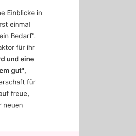
 Einblicke in
rst einmal
ein Bedarf".
ktor für ihr
rd und eine
nem gut"
,
erschaft für
auf freue,
er neuen