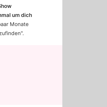
 Show
nmal um dich
paar Monate
zufinden".