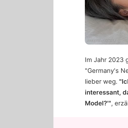
Instagram / vivienblt
Im Jahr 2023
"Germany's Nex
lieber weg.
"I
interessant, 
Model?'"
, erzä