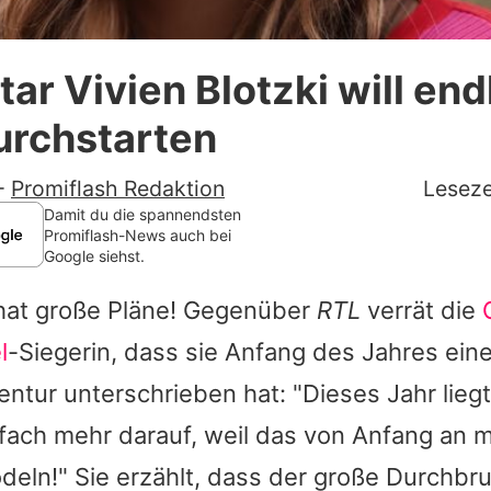
Datenschutzerklärung
r Vivien Blotzki will endl
Nutzungsbedingungen
urchstarten
Utiq verwalten
-
Promiflash Redaktion
Leseze
Damit du die spannendsten
Promiflash-News auch bei
Google siehst.
at große Pläne! Gegenüber
RTL
verrät die
l
-Siegerin, dass sie Anfang des Jahres eine
ntur unterschrieben hat: "Dieses Jahr lieg
nfach mehr darauf, weil das von Anfang an m
deln!" Sie erzählt, dass der große Durchbr