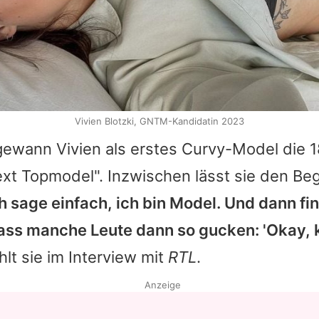
Vivien Blotzki, GNTM-Kandidatin 2023
 gewann
Vivien
als erstes Curvy-Model die 18
t Topmodel". Inzwischen lässt sie den Begr
ch sage einfach, ich bin Model. Und dann fi
dass manche Leute dann so gucken: 'Okay, k
hlt sie im Interview mit
RTL
.
Anzeige