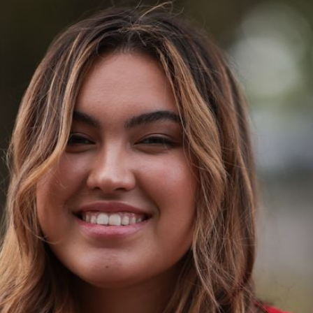
Filme & Serien
Lifestyle
Familie & Liebe
Promiflash Exklusiv
Alle Themen auf Promiflash
Jobs
App runterladen
Team
Redaktionelle Richtlinien
Impressum