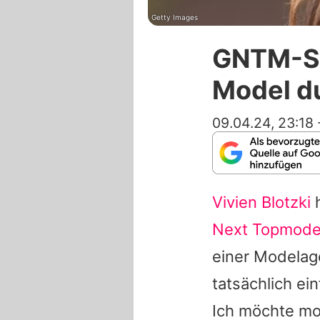
Getty Images
GNTM-Sta
Model d
09.04.24, 23:18
Vivien Blotzki
h
Next Topmode
einer Modelage
tatsächlich ei
Ich möchte mo