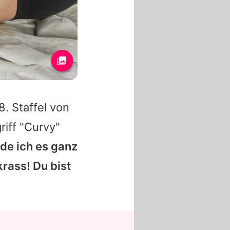
. Staffel von
iff "Curvy"
nde ich es ganz
rass! Du bist