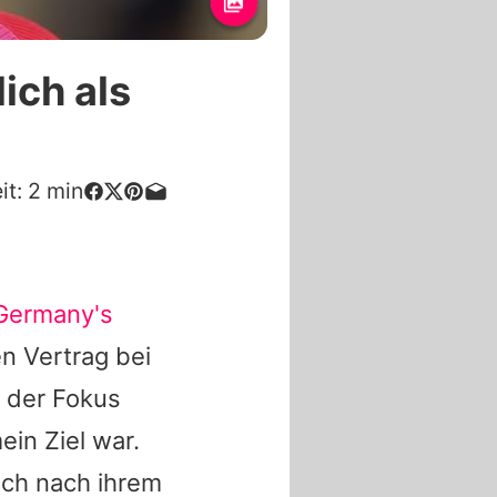
ich als
it:
2
min
Germany's
n Vertrag bei
t der Fokus
ein Ziel war.
uch nach ihrem