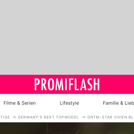
Filme & Serien
Lifestyle
Familie & Lie
TIGE
GERMANY'S NEXT TOPMODEL
GNTM-STAR VIVIEN B
Royals
Stars