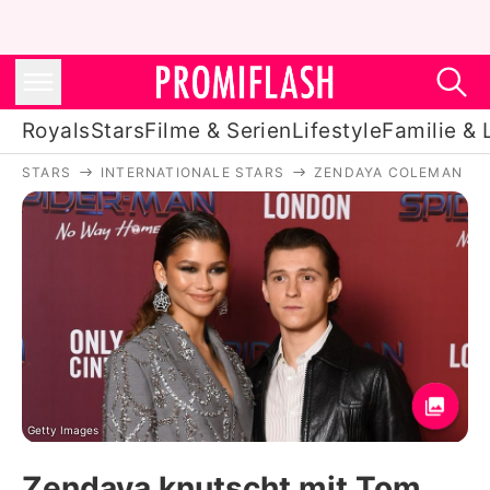
Royals
Stars
Filme & Serien
Lifestyle
Familie & 
STARS
INTERNATIONALE STARS
ZENDAYA COLEMAN
Royals
Stars
Filme & Serien
Lifestyle
Familie & Liebe
Promiflash Exklusiv
Getty Images
Zendaya knutscht mit Tom