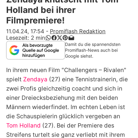
Alle Themen auf Promiflash
Holland bei ihrer
Jobs
Filmpremiere!
App runterladen
11.04.24, 17:54
-
Promiflash Redaktion
Lesezeit:
2
min
Team
Damit du die spannendsten
Promiflash-News auch bei
Redaktionelle Richtlinien
Google siehst.
In ihrem neuen Film "Challengers – Rivalen"
Impressum
spielt
Zendaya
(27) eine Tennistrainerin, die
Datenschutzerklärung
zwei Profis gleichzeitig coacht und sich in
Nutzungsbedingungen
einer Dreiecksbeziehung mit den beiden
Männern wiederfindet. Im echten Leben ist
Utiq verwalten
die Schauspielerin glücklich vergeben an
Tom Holland
(27). Bei der Premiere des
Streifens turtelt sie ganz verliebt mit ihrem