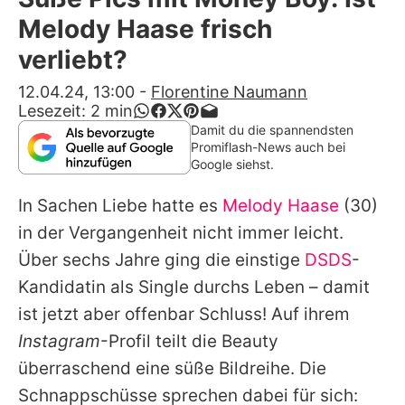
Alle Themen auf Promiflash
Melody Haase frisch
Jobs
verliebt?
App runterladen
12.04.24, 13:00
-
Florentine Naumann
Lesezeit:
2
min
Team
Damit du die spannendsten
Promiflash-News auch bei
Redaktionelle Richtlinien
Google siehst.
In Sachen Liebe hatte es
Melody Haase
(30)
Impressum
in der Vergangenheit nicht immer leicht.
Datenschutzerklärung
Über sechs Jahre ging die einstige
DSDS
-
Nutzungsbedingungen
Kandidatin als Single durchs Leben – damit
ist jetzt aber offenbar Schluss! Auf ihrem
Utiq verwalten
Instagram
-Profil teilt die Beauty
überraschend eine süße Bildreihe. Die
Schnappschüsse sprechen dabei für sich: