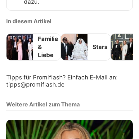
dazu.
In diesem Artikel
Familie
&
Stars
Liebe
Tipps für Promiflash? Einfach E-Mail an:
tipps@promiflash.de
Weitere Artikel zum Thema