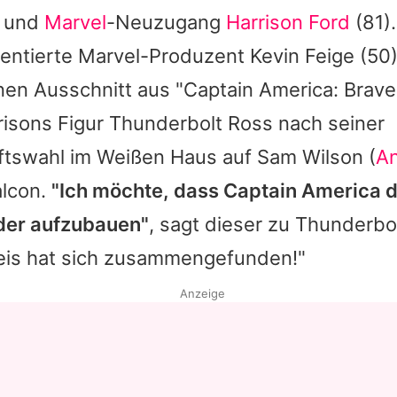
r und
Marvel
-Neuzugang
Harrison Ford
(81)
sentierte
Marvel
-Produzent
Kevin Feige
(50)
en Ausschnitt aus "Captain America: Brave
risons
Figur Thunderbolt Ross nach seiner
ftswahl im Weißen Haus auf Sam Wilson (
An
alcon.
"Ich möchte, dass
Captain America
d
er aufzubauen"
, sagt dieser zu Thunderbo
reis hat sich zusammengefunden!"
Anzeige