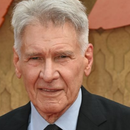
Filme & Serien
Lifestyle
Familie & Liebe
Promiflash Exklusiv
Alle Themen auf Promiflash
Jobs
App runterladen
Team
Redaktionelle Richtlinien
Impressum