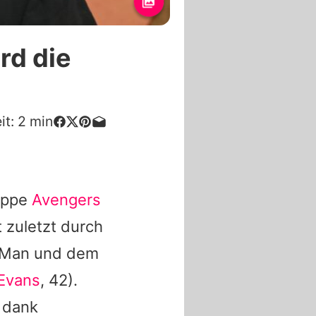
rd die
it:
2
min
uppe
Avengers
 zuletzt durch
 Man
und dem
 Evans
, 42).
 dank