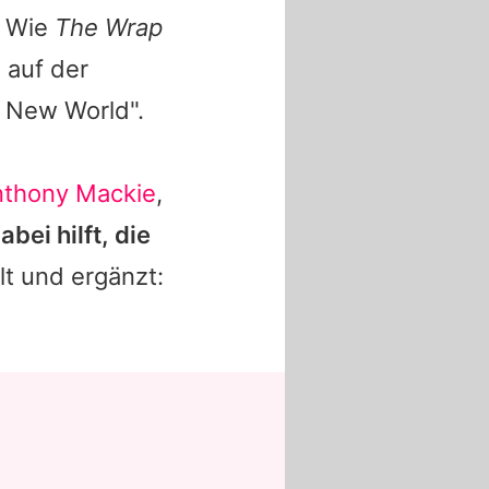
. Wie
The Wrap
 auf der
 New World".
thony Mackie
,
abei hilft, die
lt und ergänzt: