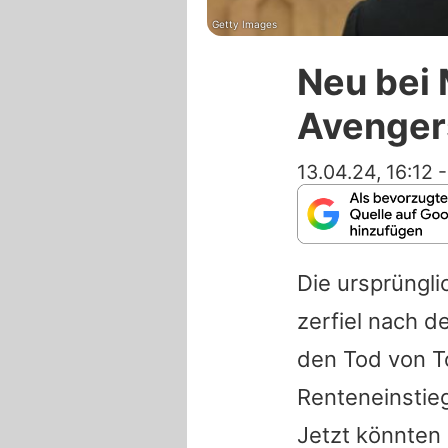
Getty Images
Neu bei 
Avenger
13.04.24, 16:12
Die ursprüng
zerfiel nach d
den Tod von T
Renteneinstie
Jetzt könnten