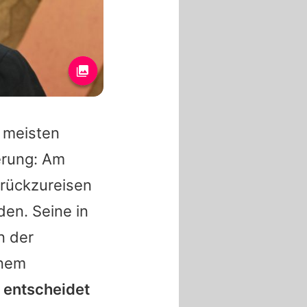
 meisten
erung: Am
urückzureisen
den. Seine in
n der
inem
 entscheidet