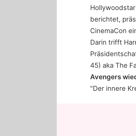
Hollywoodsta
berichtet, prä
CinemaCon ein
Darin trifft
Har
Präsidentscha
45) aka The F
Avengers
wied
"Der innere K