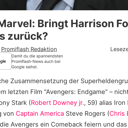
Datenschutzerklärung
Marvel: Bringt Harrison Fo
Nutzungsbedingungen
s zurück?
Utiq verwalten
-
Promiflash Redaktion
Leseze
Damit du die spannendsten
Promiflash-News auch bei
Google siehst.
liche Zusammensetzung der Superheldengr
em letzten Film "Avengers: Endgame" – nicht
ony Stark (
Robert Downey jr.
, 59) alias
Iron
g von
Captain America
Steve Rogers (
Chris
 die
Avengers
ein Comeback feiern und das