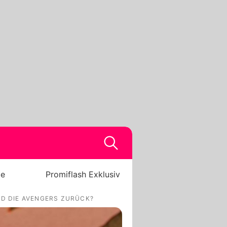
be
Promiflash Exklusiv
RD DIE AVENGERS ZURÜCK?