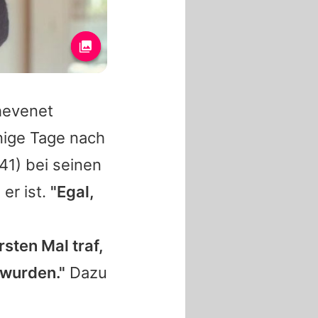
hevenet
nige Tage nach
41) bei seinen
er ist.
"Egal,
sten Mal traf,
i wurden."
Dazu