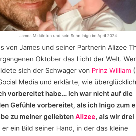
James Middleton und sein Sohn Inigo im April 2024
hs von
James
und seiner Partnerin
Alizee T
vergangenen Oktober das Licht der Welt. We
ldete sich der Schwager von
Prinz William
(
Social Media und erklärte, wie überglücklich 
ch vorbereitet habe... Ich war nicht auf die
n Gefühle vorbereitet, als ich Inigo zum er
ebe zu meiner geliebten
Alizee
, als wir dre
 er ein Bild seiner Hand, in der das kleine