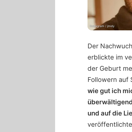
Instagram / jmidy
Der Nachwuc
erblickte im 
der Geburt me
Followern auf 
wie gut ich mi
überwältigende
und auf die Li
veröffentlichte