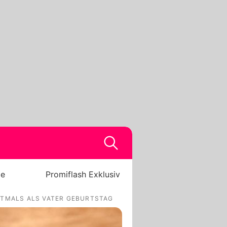
be
Promiflash Exklusiv
STMALS ALS VATER GEBURTSTAG