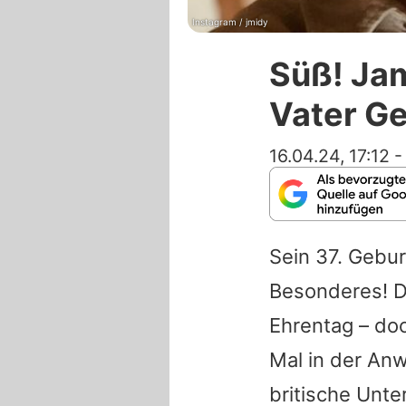
Instagram / jmidy
Süß! Jam
Vater G
16.04.24, 17:12
Sein 37. Gebur
Besonderes! D
Ehrentag – doc
Mal in der An
britische Unt