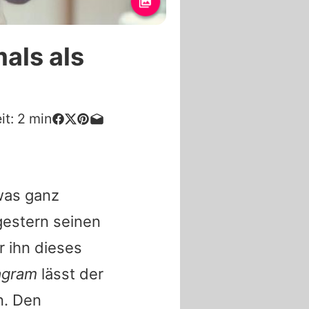
als als
it:
2
min
was ganz
gestern seinen
r ihn dieses
agram
lässt der
n. Den