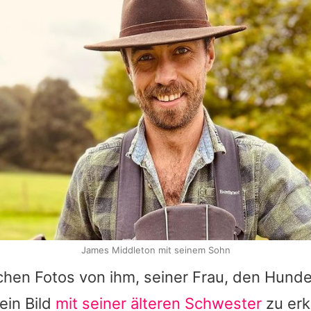
James Middleton mit seinem Sohn
chen Fotos von ihm, seiner Frau, den Hund
ein Bild
mit seiner älteren Schwester
zu erk