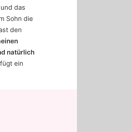
 und das
m Sohn die
ast den
meinen
d natürlich
fügt ein