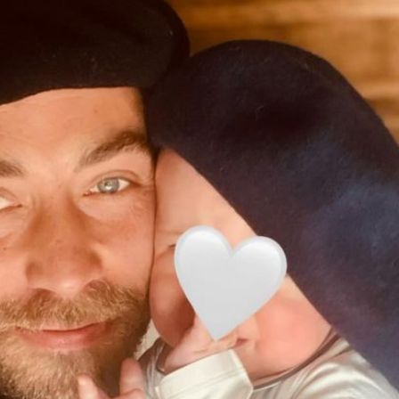
Filme & Serien
Lifestyle
Familie & Liebe
Promiflash Exklusiv
Alle Themen auf Promiflash
Jobs
App runterladen
Team
Redaktionelle Richtlinien
Impressum