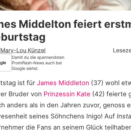
Datenschutzerklärung
es Middelton feiert erstm
Nutzungsbedingungen
eburtstag
Utiq verwalten
-
Mary-Lou Künzel
Leseze
Damit du die spannendsten
Promiflash-News auch bei
Google siehst.
tstag ist für
James Middleton
(37) wohl et
er Bruder von
Prinzessin Kate
(42) feierte 
h anders als in den Jahren zuvor, genoss e
wesenheit seines Söhnchens Inigo! Auf
Inst
ernehmer die Fans an seinem Glück teilhabe