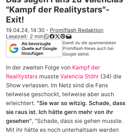
Alle Themen auf Promiflash
"Kampf der Realitystars"-
Jobs
Exit!
App runterladen
19.04.24, 14:30
-
Promiflash Redaktion
Lesezeit:
2
min
Team
Damit du die spannendsten
Promiflash-News auch bei
Redaktionelle Richtlinien
Google siehst.
In der zweiten Folge von
Kampf der
Impressum
Realitystars
musste
Valencia Stöhr
(34) die
Datenschutzerklärung
Show verlassen. Im Netz sind die Fans
Nutzungsbedingungen
teilweise geschockt, teilweise aber auch
erleichtert.
"Sie war so witzig. Schade, dass
Utiq verwalten
sie raus ist. Ich hätte gern mehr von ihr
gesehen"
, "Schade, dass sie gehen musste.
Mit ihr hätte es noch unterhaltsam werden