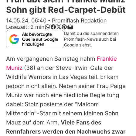
Alle Themen auf Promiflash
Sohn gibt Red-Carpet-Debüt
Jobs
14.05.24, 06:40
-
Promiflash Redaktion
Lesezeit:
2
min
App runterladen
Damit du die spannendsten
Promiflash-News auch bei
Team
Google siehst.
Redaktionelle Richtlinien
Am vergangenen Samstag nahm
Frankie
Muniz
(38) an der Steve-Irwin-Gala der
Impressum
Wildlife Warriors in Las Vegas teil. Er kam
Datenschutzerklärung
jedoch nicht allein. Neben seiner Frau
Paige
Muniz
war noch eine niedliche Begleitung
Nutzungsbedingungen
dabei: Stolz posierte der "Malcom
Utiq verwalten
Mittendrin"-Star mit seinem kleinen Sohn
Mauz auf dem Arm.
Viele Fans des
Rennfahrers werden den Nachwuchs zwar