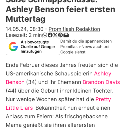
Alle Themen auf Promiflash
Ashley Benson feiert ersten
Jobs
Muttertag
App runterladen
14.05.24, 08:30
-
Promiflash Redaktion
Lesezeit:
2
min
Team
Damit du die spannendsten
Promiflash-News auch bei
Redaktionelle Richtlinien
Google siehst.
Ende Februar dieses Jahres freuten sich die
Impressum
US-amerikanische Schauspielerin
Ashley
Datenschutzerklärung
Benson
(34) und ihr Ehemann
Brandon Davis
Nutzungsbedingungen
(44) über die Geburt ihrer kleinen Tochter.
Nur wenige Wochen später hat die
Pretty
Utiq verwalten
Little Liars
-Bekanntheit nun erneut einen
Anlass zum Feiern: Als frischgebackene
Mama genießt sie ihren allerersten