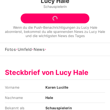
Lucy Hale
Alle Themen auf Promiflash
Schauspielerin
Jobs
App runterladen
Wenn du die Push-Benachrichtigungen zu
Lucy Hale
abonnierst, bekommst du alle spannenden News zu
Lucy Hale
Team
und die wichtigsten News des Tages
Redaktionelle Richtlinien
Fotos
Umfeld
News
Impressum
Datenschutzerklärung
Steckbrief von Lucy Hale
Nutzungsbedingungen
Utiq verwalten
Vorname
Karen Lucille
Nachname
Hale
Bekannt als
Schauspielerin