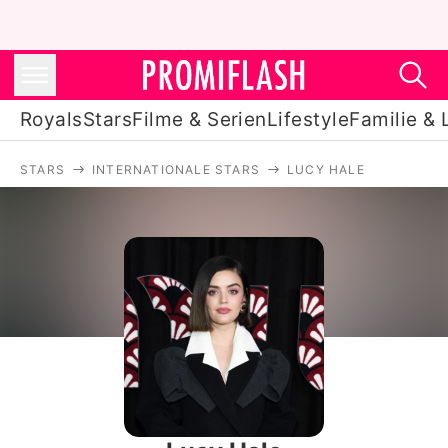
Royals
Stars
Filme & Serien
Lifestyle
Familie & 
STARS
INTERNATIONALE STARS
LUCY HALE
Royals
Stars
Filme & Serien
Lifestyle
Familie & Liebe
Promiflash Exklusiv