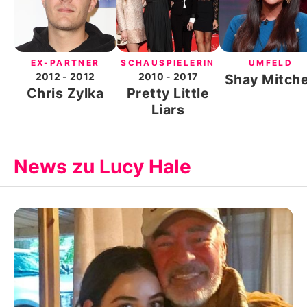
EX-PARTNER
SCHAUSPIELERIN
UMFELD
2012
- 2012
2010
- 2017
Shay Mitche
Chris Zylka
Pretty Little
Liars
News zu Lucy Hale