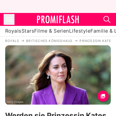
Royals
Stars
Filme & Serien
Lifestyle
Familie & 
ROYALS
BRITISCHES KÖNIGSHAUS
PRINZESSIN KATE
Royals
Stars
Filme & Serien
Lifestyle
Familie & Liebe
Promiflash Exklusiv
Getty Images
Werden sie Prinzessin Kates