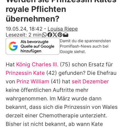
Alle Themen auf Promiflash
royale Pflichten
Jobs
übernehmen?
App runterladen
19.05.24, 18:42
-
Louisa Riepe
Lesezeit:
2
min
Team
Damit du die spannendsten
Promiflash-News auch bei
Redaktionelle Richtlinien
Google siehst.
Hat
König Charles III.
(75) schon Ersatz für
Impressum
Prinzessin Kate
(42) gefunden? Die Ehefrau
Datenschutzerklärung
von
Prinz William
(41) hat
seit Dezember
Nutzungsbedingungen
keine öffentlichen Auftritte mehr
wahrgenommen. Im März wurde dann
Utiq verwalten
bekannt, dass sich die Prinzessin von Wales
derzeit einer Chemotherapie unterzieht.
Bisher ist nicht bekannt, ab wann Kate