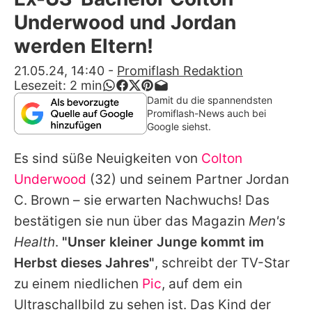
Alle Themen auf Promiflash
Underwood und Jordan
Jobs
werden Eltern!
App runterladen
21.05.24, 14:40
-
Promiflash Redaktion
Lesezeit:
2
min
Team
Damit du die spannendsten
Promiflash-News auch bei
Redaktionelle Richtlinien
Google siehst.
Es sind süße Neuigkeiten von
Colton
Impressum
Underwood
(32) und seinem Partner
Jordan
Datenschutzerklärung
C. Brown
– sie erwarten Nachwuchs! Das
Nutzungsbedingungen
bestätigen sie nun über das Magazin
Men's
Health
.
"Unser kleiner Junge kommt im
Utiq verwalten
Herbst dieses Jahres"
, schreibt der TV-Star
zu einem niedlichen
Pic
, auf dem ein
Ultraschallbild zu sehen ist. Das Kind der