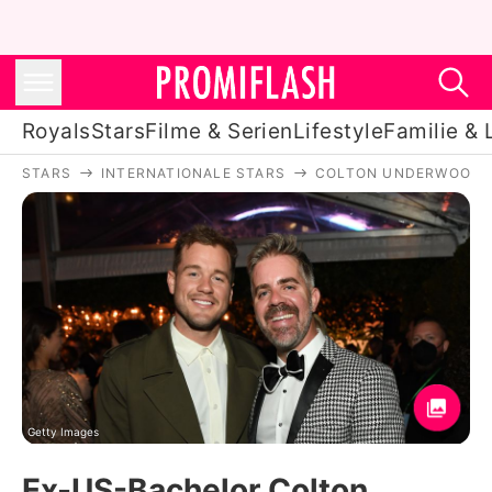
Royals
Stars
Filme & Serien
Lifestyle
Familie & 
STARS
INTERNATIONALE STARS
COLTON UNDERWOOD
Royals
Stars
Filme & Serien
Lifestyle
Familie & Liebe
Promiflash Exklusiv
Getty Images
Ex-US-Bachelor Colton