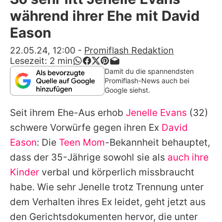
Alle Themen auf Promiflash
während ihrer Ehe mit David
Jobs
Eason
App runterladen
22.05.24, 12:00
-
Promiflash Redaktion
Lesezeit:
2
min
Team
Damit du die spannendsten
Promiflash-News auch bei
Redaktionelle Richtlinien
Google siehst.
Seit ihrem Ehe-Aus erhob
Jenelle Evans
(32)
Impressum
schwere Vorwürfe gegen ihren Ex
David
Datenschutzerklärung
Eason
: Die
Teen Mom
-Bekannheit behauptet,
Nutzungsbedingungen
dass der 35-Jährige sowohl sie als
auch ihre
Kinder
verbal und körperlich missbraucht
Utiq verwalten
habe. Wie sehr
Jenelle
trotz Trennung unter
dem Verhalten ihres Ex leidet, geht jetzt aus
den Gerichtsdokumenten hervor, die unter