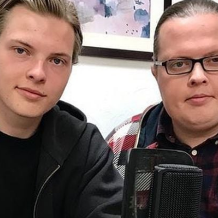
Filme & Serien
Lifestyle
Familie & Liebe
Promiflash Exklusiv
Alle Themen auf Promiflash
Jobs
App runterladen
Team
Redaktionelle Richtlinien
Impressum