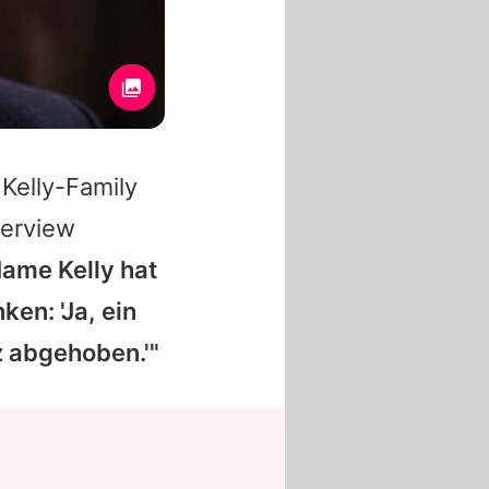
 Kelly-Family
terview
Name Kelly hat
ken: 'Ja, ein
z abgehoben.'"