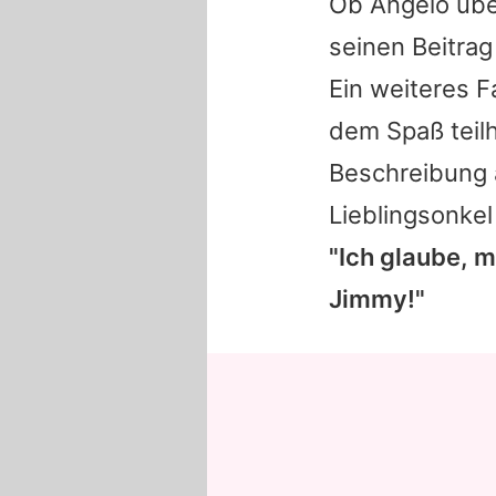
Ob
Angelo
über
seinen Beitrag
Ein weiteres F
dem Spaß teil
Beschreibung a
Lieblingsonke
"Ich glaube, m
Jimmy
!"