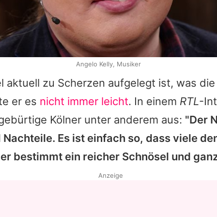
Angelo Kelly, Musiker
l
aktuell zu Scherzen aufgelegt ist, was die
te er es
nicht immer leicht
. In einem
RTL
-In
 gebürtige Kölner unter anderem aus:
"Der 
Nachteile. Es ist einfach so, dass viele den
t er bestimmt ein reicher Schnösel und gan
Anzeige