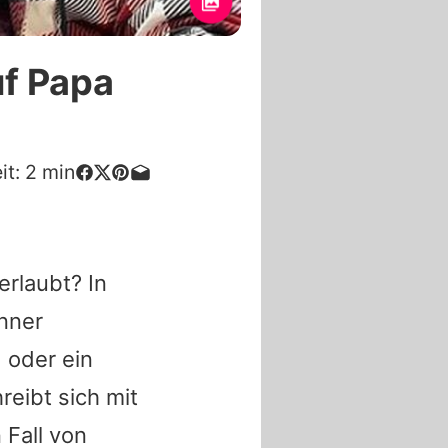
uf Papa
it:
2
min
erlaubt? In
nner
 oder ein
reibt sich mit
 Fall von