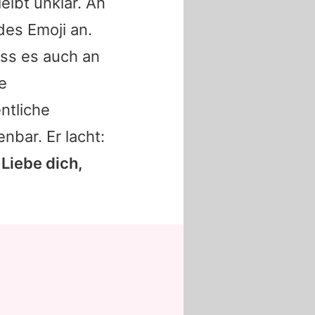
eibt unklar. An
des Emoji an.
ass es auch an
e
ntliche
nbar. Er lacht:
 Liebe dich,