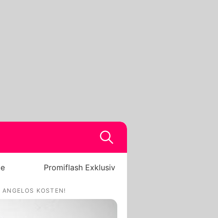
be
Promiflash Exklusiv
A ANGELOS KOSTEN!