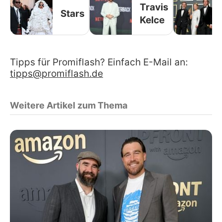
Travis
Stars
Kelce
Tipps für Promiflash? Einfach E-Mail an:
tipps@promiflash.de
Weitere Artikel zum Thema