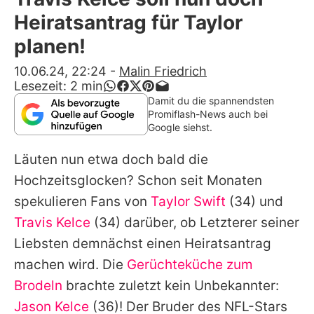
Alle Themen auf Promiflash
Heiratsantrag für Taylor
Jobs
planen!
App runterladen
10.06.24, 22:24
-
Malin Friedrich
Lesezeit:
2
min
Team
Damit du die spannendsten
Promiflash-News auch bei
Redaktionelle Richtlinien
Google siehst.
Läuten nun etwa doch bald die
Impressum
Hochzeitsglocken? Schon seit Monaten
Datenschutzerklärung
spekulieren Fans von
Taylor Swift
(34) und
Nutzungsbedingungen
Travis Kelce
(34) darüber, ob Letzterer seiner
Liebsten demnächst einen Heiratsantrag
Utiq verwalten
machen wird. Die
Gerüchteküche zum
Brodeln
brachte zuletzt kein Unbekannter:
Jason Kelce
(36)! Der Bruder des NFL-Stars