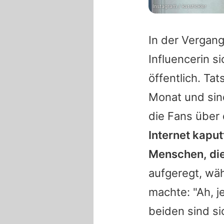
Instagram / katstickler
In der Vergang
Influencerin s
öffentlich. Tat
Monat und sin
die Fans über
Internet kapu
Menschen, die
aufgeregt, wäh
machte: "Ah, j
beiden sind si