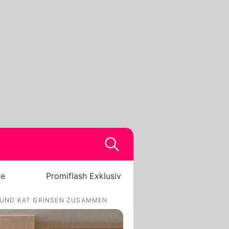
be
Promiflash Exklusiv
K UND KAT GRINSEN ZUSAMMEN