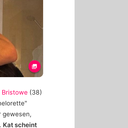
n Bristowe
(38)
helorette"
ar gewesen,
.
Kat
scheint