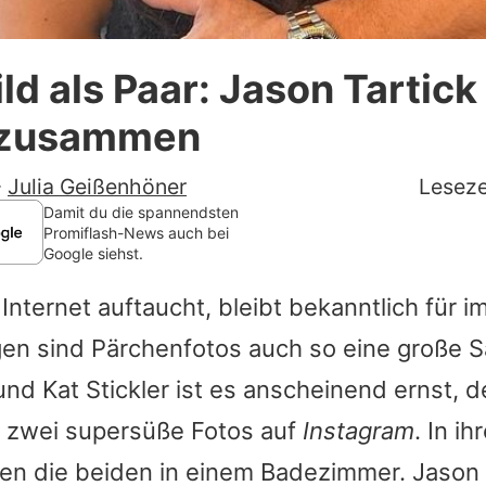
Datenschutzerklärung
ild als Paar: Jason Tartick
Nutzungsbedingungen
 zusammen
Utiq verwalten
-
Julia Geißenhöner
Leseze
Damit du die spannendsten
Promiflash-News auch bei
Google siehst.
Internet auftaucht, bleibt bekanntlich für i
n sind Pärchenfotos auch so eine große S
und
Kat Stickler
ist es anscheinend ernst, d
ch zwei supersüße Fotos auf
Instagram
. In ih
hen die beiden in einem Badezimmer.
Jason