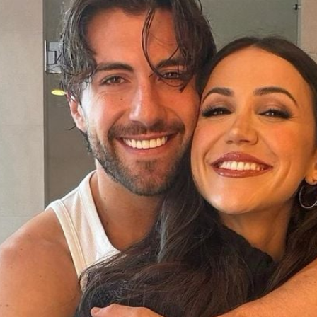
Filme & Serien
Lifestyle
Familie & Liebe
Promiflash Exklusiv
Alle Themen auf Promiflash
Jobs
App runterladen
Team
Redaktionelle Richtlinien
Impressum