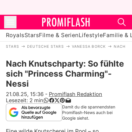
Royals
Stars
Filme & Serien
Lifestyle
Familie & 
STARS
DEUTSCHE STARS
VANESSA BORCK
NACH KN
Royals
Nach Knutschparty: So fühlte
Stars
sich "Princess Charming"-
Filme & Serien
Nessi
Lifestyle
21.08.25, 15:36
-
Promiflash Redaktion
Lesezeit:
2
min
Familie & Liebe
Damit du die spannendsten
Promiflash-News auch bei
Promiflash Exklusiv
Google siehst.
Eine wilde Knutscherei im Pool – so