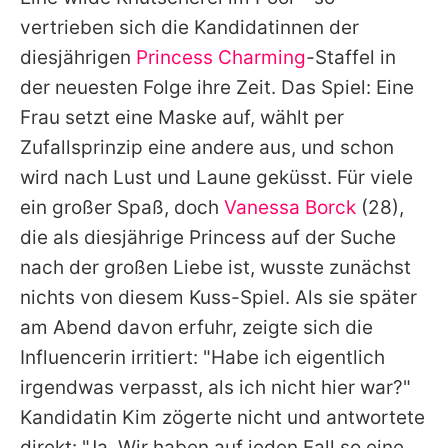
Alle Themen auf Promiflash
vertrieben sich die Kandidatinnen der
Jobs
diesjährigen
Princess Charming
-Staffel in
der neuesten Folge ihre Zeit. Das Spiel: Eine
App runterladen
Frau setzt eine Maske auf, wählt per
Team
Zufallsprinzip eine andere aus, und schon
wird nach Lust und Laune geküsst. Für viele
Redaktionelle Richtlinien
ein großer Spaß, doch
Vanessa Borck
(28),
Impressum
die als diesjährige Princess auf der Suche
nach der großen Liebe ist, wusste zunächst
Datenschutzerklärung
nichts von diesem Kuss-Spiel. Als sie später
Nutzungsbedingungen
am Abend davon erfuhr, zeigte sich die
Utiq verwalten
Influencerin irritiert: "Habe ich eigentlich
irgendwas verpasst, als ich nicht hier war?"
Kandidatin Kim zögerte nicht und antwortete
direkt: "Ja. Wir haben auf jeden Fall so eine