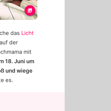
oche das
Licht
auf der
fachmama mit
am 18. Juni um
oß und wiege
te es.