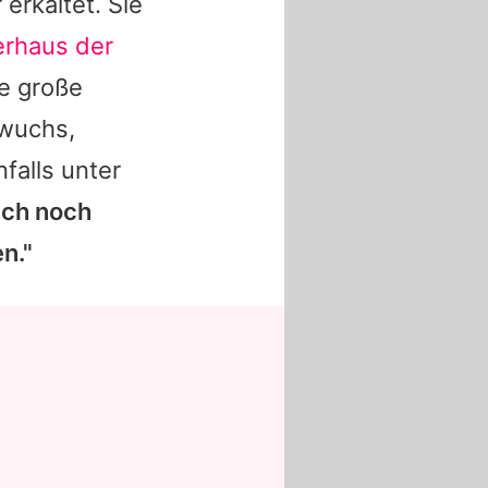
erkältet. Sie
rhaus der
e große
hwuchs,
falls unter
ich noch
n."