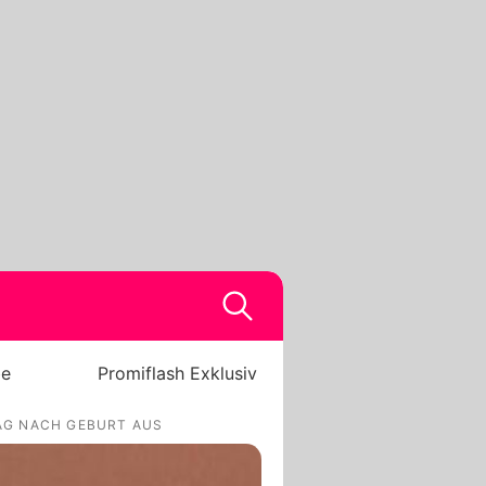
be
Promiflash Exklusiv
TAG NACH GEBURT AUS