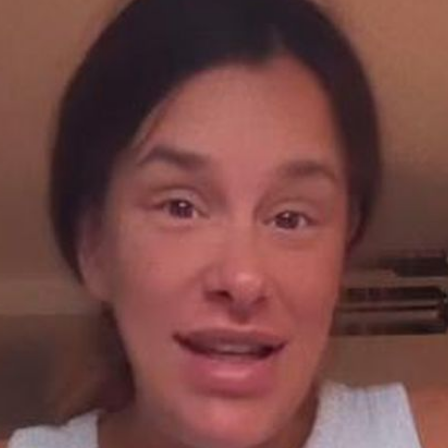
Filme & Serien
Lifestyle
Familie & Liebe
Promiflash Exklusiv
Alle Themen auf Promiflash
Jobs
App runterladen
Team
Redaktionelle Richtlinien
Impressum