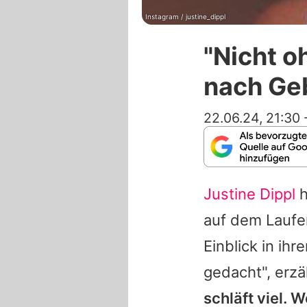
Instagram / justine_dippl
"Nicht o
nach Ge
22.06.24, 21:30
Justine Dippl
h
auf dem Lauf
Einblick in ihr
gedacht", erzä
schläft viel. W