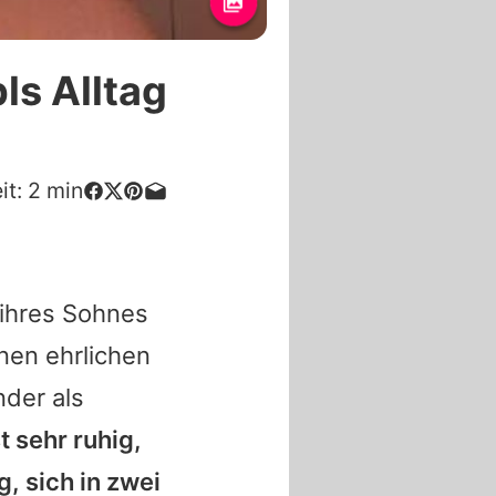
ls Alltag
it:
2
min
 ihres Sohnes
inen ehrlichen
nder als
t sehr ruhig,
g, sich in zwei