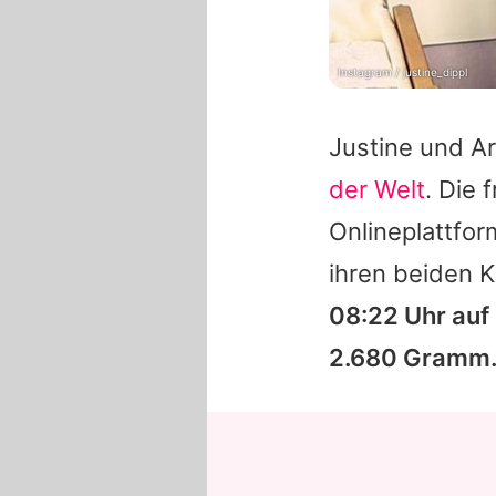
Instagram / justine_dippl
Justine
und
A
der Welt
. Die 
Onlineplattfor
ihren beiden 
08:22 Uhr auf
2.680 Gramm. 