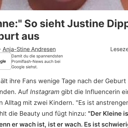
Datenschutzerklärung
hne:" So sieht Justine Dipp
Nutzungsbedingungen
burt aus
Utiq verwalten
-
Anja-Stine Andresen
Leseze
Damit du die spannendsten
Promiflash-News auch bei
Google siehst.
ält ihre Fans wenige Tage nach der Geburt
enden. Auf
Instagram
gibt die Influencerin e
en Alltag mit zwei Kindern. "Es ist anstrenge
hlt die Beauty und fügt hinzu:
"Der Kleine is
enn er wach ist, ist er wach. Es ist schwieri