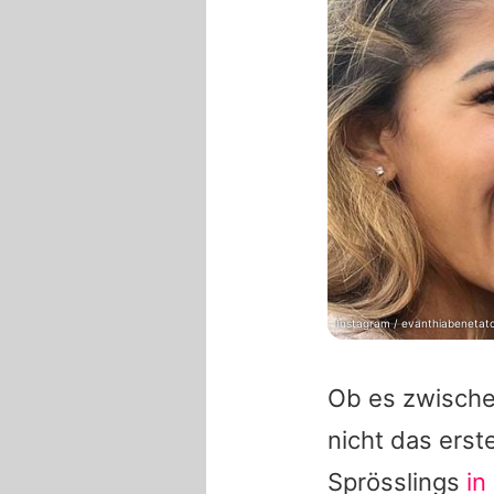
Instagram / evanthiabenetat
Ob es zwisch
nicht das erst
Sprösslings
in