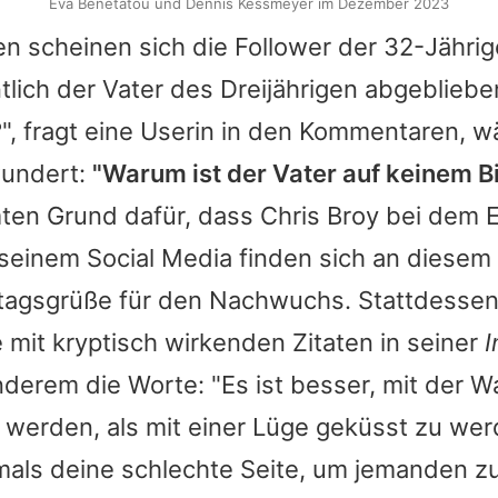
Eva Benetatou und Dennis Kessmeyer im Dezember 2023
 scheinen sich die Follower der 32-Jährig
lich der Vater des Dreijährigen abgeblieben
", fragt eine Userin in den Kommentaren, w
wundert:
"Warum ist der Vater auf keinem B
ten Grund dafür, dass
Chris Broy
bei dem E
 seinem Social Media finden sich an diesem 
tagsgrüße für den Nachwuchs. Stattdessen 
e mit kryptisch wirkenden Zitaten in seiner
I
nderem die Worte: "Es ist besser, mit der W
 werden, als mit einer Lüge geküsst zu wer
als deine schlechte Seite, um jemanden zu