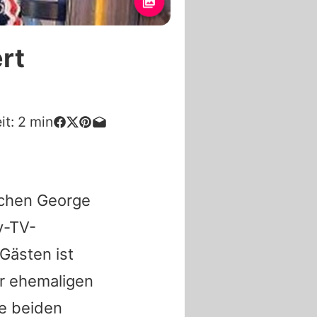
rt
it:
2
min
nchen
George
ty-TV-
Gästen ist
er ehemaligen
ie beiden