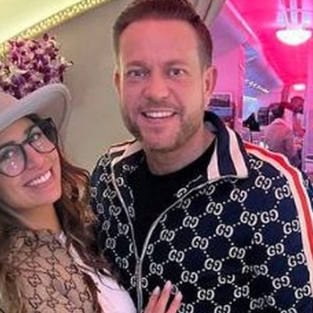
Filme & Serien
Lifestyle
Familie & Liebe
Promiflash Exklusiv
Alle Themen auf Promiflash
Jobs
App runterladen
Team
Redaktionelle Richtlinien
Impressum