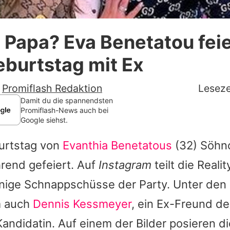
Datenschutzerklärung
t Papa? Eva Benetatou feie
Nutzungsbedingungen
burtstag mit Ex
Utiq verwalten
-
Promiflash Redaktion
Leseze
Damit du die spannendsten
Promiflash-News auch bei
Google siehst.
burtstag von
Evanthia Benetatous
(32) Söh
rend gefeiert. Auf
Instagram
teilt die Reali
inige Schnappschüsse der Party. Unter den 
m auch
Dennis Kessmeyer
, ein Ex-Freund d
Kandidatin. Auf einem der Bilder posieren d