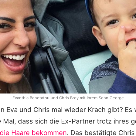
ou
Evanthia Benetatou und Chris Broy mit ihrem Sohn George
en Eva und
Chris
mal wieder Krach gibt? Es
e Mal, dass sich die Ex-Partner trotz ihre
 die Haare bekommen
. Das bestätigte
Chris