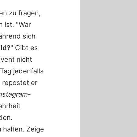
en zu fragen,
 ist. "War
ährend sich
ild?"
Gibt es
vent nicht
Tag jedenfalls
repostet er
nstagram
-
ahrheit
den.
 halten. Zeige