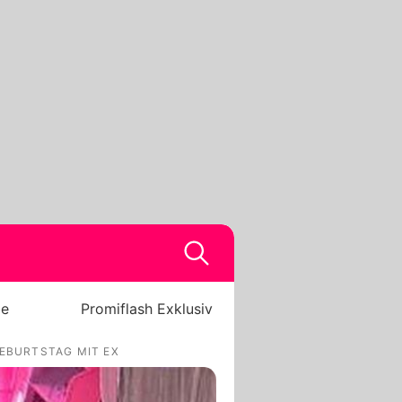
be
Promiflash Exklusiv
GEBURTSTAG MIT EX