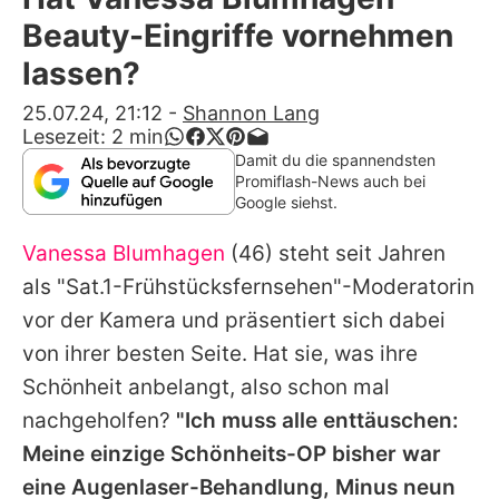
Alle Themen auf Promiflash
Beauty-Eingriffe vornehmen
Jobs
lassen?
App runterladen
25.07.24, 21:12
-
Shannon Lang
Lesezeit:
2
min
Team
Damit du die spannendsten
Promiflash-News auch bei
Redaktionelle Richtlinien
Google siehst.
Vanessa Blumhagen
(46) steht seit Jahren
Impressum
als "Sat.1-Frühstücksfernsehen"-Moderatorin
Datenschutzerklärung
vor der Kamera und präsentiert sich dabei
Nutzungsbedingungen
von ihrer besten Seite. Hat sie, was ihre
Schönheit anbelangt, also schon mal
Utiq verwalten
nachgeholfen?
"Ich muss alle enttäuschen:
Meine einzige Schönheits-OP bisher war
eine Augenlaser-Behandlung, Minus neun