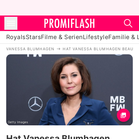
Royals
Stars
Filme & Serien
Lifestyle
Familie & 
VANESSA BLUMHAGEN
HAT VANESSA BLUMHAGEN BEAUTY
Royals
Stars
Filme & Serien
Lifestyle
Familie & Liebe
Promiflash Exklusiv
Getty Images
Hat Vanessa Blumhagen