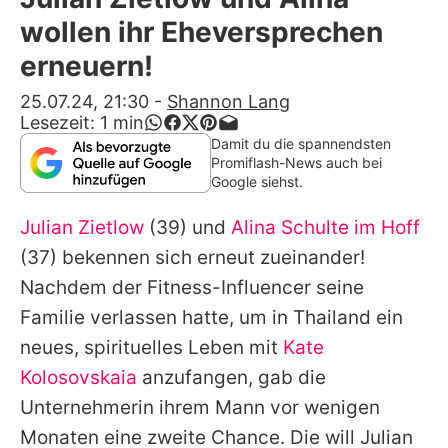
Alle Themen auf Promiflash
wollen ihr Eheversprechen
Jobs
erneuern!
App runterladen
25.07.24, 21:30
-
Shannon Lang
Lesezeit:
1
min
Team
Damit du die spannendsten
Promiflash-News auch bei
Redaktionelle Richtlinien
Google siehst.
Julian Zietlow
(39) und
Alina Schulte im Hoff
Impressum
(37) bekennen sich erneut zueinander!
Datenschutzerklärung
Nachdem der Fitness-Influencer seine
Nutzungsbedingungen
Familie verlassen hatte, um in Thailand ein
neues, spirituelles Leben mit
Kate
Utiq verwalten
Kolosovskaia
anzufangen, gab die
Unternehmerin ihrem Mann vor wenigen
Monaten eine zweite Chance. Die will
Julian