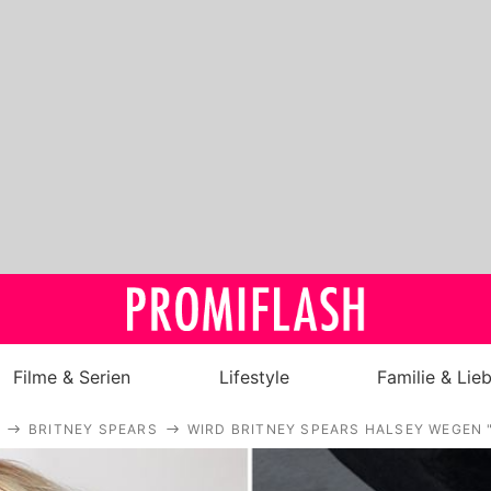
Filme & Serien
Lifestyle
Familie & Lie
BRITNEY SPEARS
WIRD BRITNEY SPEARS HALSEY WEGEN
Royals
Stars