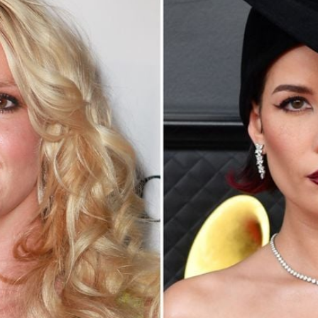
Filme & Serien
Lifestyle
Familie & Liebe
Promiflash Exklusiv
Alle Themen auf Promiflash
Jobs
App runterladen
Team
Redaktionelle Richtlinien
Impressum