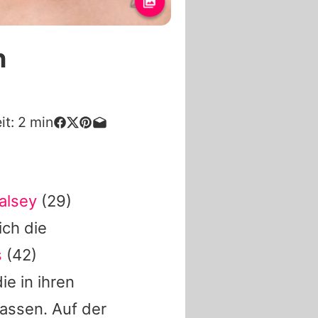
n
it:
2
min
alsey
(29)
ich die
s
(42)
ie in ihren
passen. Auf der