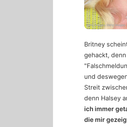
Getty Images, Getty Images
Britney
scheint
gehackt, denn 
"Falschmeldung
und deswegen 
Streit zwisch
denn
Halsey
a
ich immer get
die mir gezeig