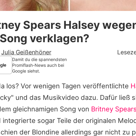
Datenschutzerklärung
itney Spears Halsey wege
Nutzungsbedingungen
-Song verklagen?
Utiq verwalten
-
Julia Geißenhöner
Leseze
Damit du die spannendsten
Promiflash-News auch bei
Google siehst.
a los? Vor wenigen Tagen veröffentlichte
H
cky" und das Musikvideo dazu. Dafür ließ s
dem gleichnamigen Song von
Britney Spear
 integrierte sogar Teile der originalen Melod
chien der Blondine allerdings gar nicht zu 