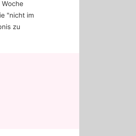
n Woche
e "nicht im
bnis zu