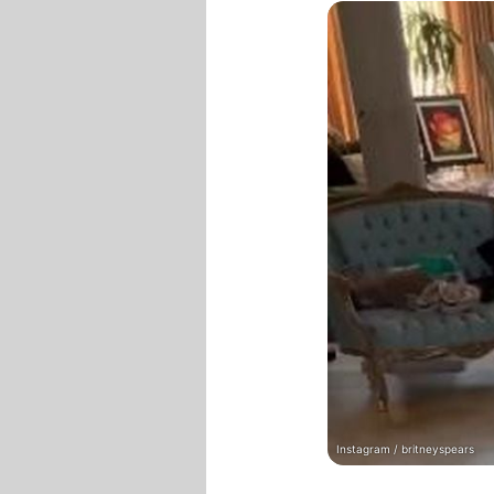
Instagram / britneyspears