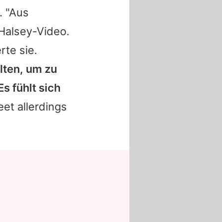
. "Aus
Halsey
-Video.
rte sie.
lten, um zu
s fühlt sich
eet allerdings