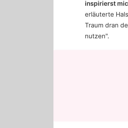
inspirierst mi
erläuterte
Hal
Traum dran d
nutzen".