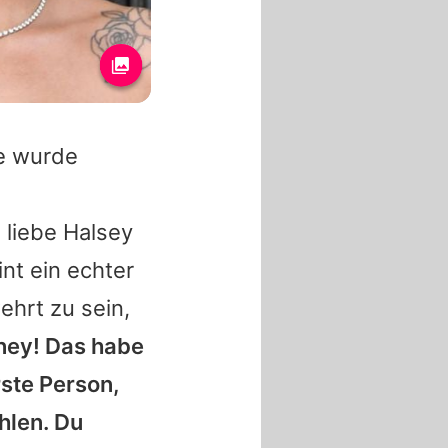
ie wurde
 liebe
Halsey
nt ein echter
hrt zu sein,
tney
! Das habe
rste Person,
ühlen. Du