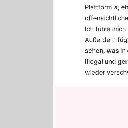
Plattform
X
, e
offensichtlich
Ich fühle mich 
Außerdem fügt
sehen, was in 
illegal und g
wieder versc