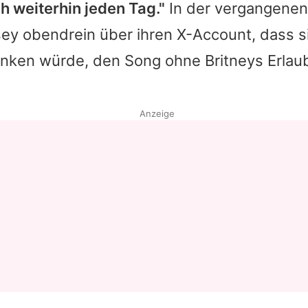
ch weiterhin jeden Tag."
In der vergangene
sey
obendrein über ihren X-Account, dass si
enken würde, den Song ohne
Britneys
Erlau
Anzeige