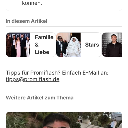
können.
In diesem Artikel
Familie
&
Stars
Liebe
Tipps für Promiflash? Einfach E-Mail an:
tipps@promiflash.de
Weitere Artikel zum Thema