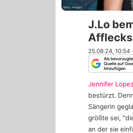
Getty Images
J.Lo bem
Afflecks
25.08.24, 10:54
Jennifer Lope
bestürzt. Den
Sängerin gegla
größte sei, "d
an der sie ein