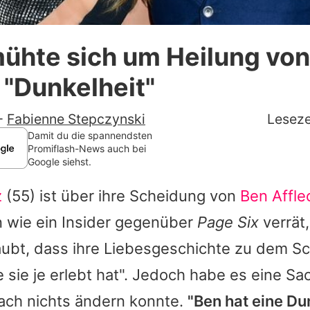
Datenschutzerklärung
ühte sich um Heilung vo
Nutzungsbedingungen
 "Dunkelheit"
Utiq verwalten
-
Fabienne Stepczynski
Leseze
Damit du die spannendsten
Promiflash-News auch bei
Google siehst.
z
(55) ist über ihre Scheidung von
Ben Affle
n wie ein Insider gegenüber
Page Six
verrät,
ubt, dass ihre Liebesgeschichte zu dem Sc
ie sie je erlebt hat". Jedoch habe es eine S
fach nichts ändern konnte.
"Ben hat eine Dun