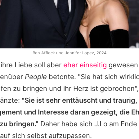
Ben Affleck und Jennifer Lopez, 2024
hre Liebe soll aber
eher einseitig
gewesen s
genüber
People
betonte. "Sie hat sich wirkl
en zu bringen und ihr Herz ist gebrochen",
gänzte:
"Sie ist sehr enttäuscht und traurig
gement und Interesse daran gezeigt, die E
zu bringen."
Daher habe sich
J.Lo
am Ende 
auf sich selbst aufzupassen.