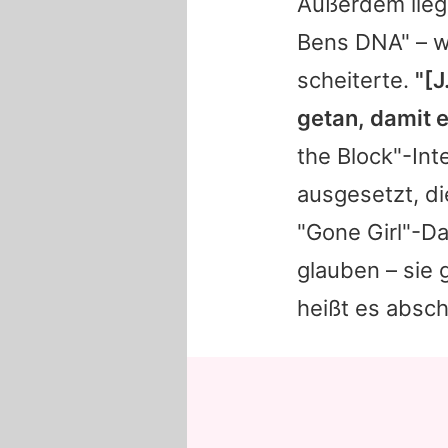
Außerdem liege
Bens
DNA" – w
scheiterte.
"[
J
getan, damit e
the Block"-Inte
ausgesetzt, d
"Gone Girl"-Dar
glauben – sie 
heißt es absch