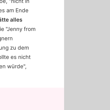
e, "nicht in
es am Ende
ätte alles
Die "Jenny from
egnern
hung zu dem
llte es nicht
gen würde",