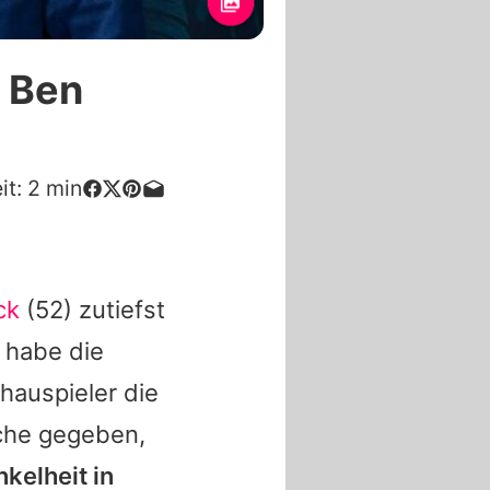
n Ben
it:
2
min
ck
(52) zutiefst
 habe die
hauspieler die
ache gegeben,
kelheit in