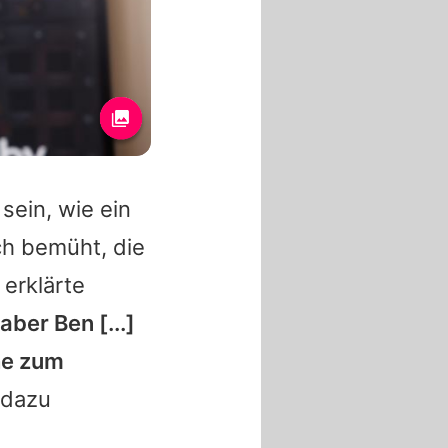
ein, wie ein
ich bemüht, die
 erklärte
, aber
Ben
[...]
he zum
dazu