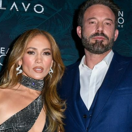
Filme & Serien
Lifestyle
Familie & Liebe
Promiflash Exklusiv
Alle Themen auf Promiflash
Jobs
App runterladen
Team
Redaktionelle Richtlinien
Impressum