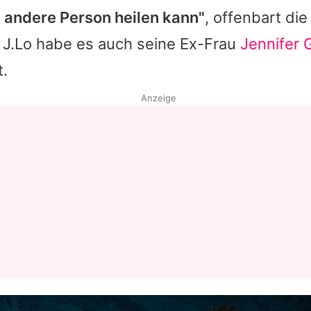
e andere Person heilen kann"
, offenbart di
r
J.Lo
habe es auch seine Ex-Frau
Jennifer 
t.
Anzeige