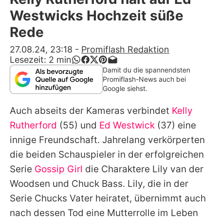
Alle Themen auf Promiflash
Westwicks Hochzeit süße
Jobs
Rede
App runterladen
27.08.24, 23:18
-
Promiflash Redaktion
Lesezeit:
2
min
Team
Damit du die spannendsten
Promiflash-News auch bei
Redaktionelle Richtlinien
Google siehst.
Auch abseits der Kameras verbindet
Kelly
Impressum
Rutherford
(55) und
Ed Westwick
(37) eine
Datenschutzerklärung
innige Freundschaft. Jahrelang verkörperten
Nutzungsbedingungen
die beiden Schauspieler in der erfolgreichen
Serie
Gossip Girl
die Charaktere Lily van der
Utiq verwalten
Woodsen und Chuck Bass. Lily, die in der
Serie Chucks Vater heiratet, übernimmt auch
nach dessen Tod eine Mutterrolle im Leben