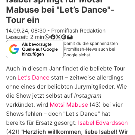
Alle Themen auf Promiflash
Mabuse bei "Let’s Dance"-
Jobs
Tour ein
App runterladen
14.09.24, 08:30
-
Promiflash Redaktion
Lesezeit:
2
min
Team
Damit du die spannendsten
Promiflash-News auch bei
Redaktionelle Richtlinien
Google siehst.
Auch in diesem Jahr findet die beliebte Tour
Impressum
von
Let's Dance
statt – zeitweise allerdings
Datenschutzerklärung
ohne eines der beliebten Jurymitglieder. Wie
Nutzungsbedingungen
die Show jetzt selbst auf
Instagram
verkündet, wird
Motsi Mabuse
(43) bei vier
Utiq verwalten
Shows fehlen – doch "Let's Dance" hat
bereits für Ersatz gesorgt:
Isabel Edvardsson
(42)!
"Herzlich willkommen, liebe
Isabel
! Wir