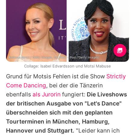
Andreas Rentz / Getty Images, Ian West - Pool / Getty Images)
Collage: Isabel Edvardsson und Motsi Mabuse
Grund für
Motsis
Fehlen ist die Show
Strictly
Come Dancing
, bei der die Tänzerin
ebenfalls
als Jurorin
fungiert:
Die Liveshows
der britischen Ausgabe von "Let's Dance"
überschneiden sich mit den geplanten
Tourterminen in München, Hamburg,
Hannover und Stuttgart.
"Leider kann ich