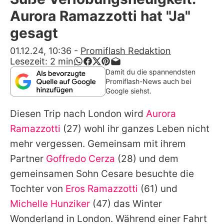
Alle Themen auf Promiflash
Aurora Ramazzotti hat "Ja"
Jobs
gesagt
App runterladen
01.12.24, 10:36
-
Promiflash Redaktion
Lesezeit:
2
min
Team
Damit du die spannendsten
Promiflash-News auch bei
Redaktionelle Richtlinien
Google siehst.
Diesen Trip nach London wird
Aurora
Impressum
Ramazzotti
(27) wohl ihr ganzes Leben nicht
Datenschutzerklärung
mehr vergessen. Gemeinsam mit ihrem
Nutzungsbedingungen
Partner
Goffredo Cerza
(28) und dem
gemeinsamen Sohn Cesare besuchte die
Utiq verwalten
Tochter von
Eros Ramazzotti
(61) und
Michelle Hunziker
(47) das Winter
Wonderland in London. Während einer Fahrt