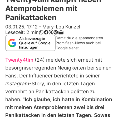
Alle Themen auf Promiflash
Atemproblemen mit
Jobs
Panikattacken
App runterladen
03.01.25, 17:12
-
Mary-Lou Künzel
Lesezeit:
2
min
Team
Damit du die spannendsten
Promiflash-News auch bei
Redaktionelle Richtlinien
Google siehst.
Twenty4tim
(24) meldete sich erneut mit
Impressum
besorgniserregenden Neuigkeiten bei seinen
Datenschutzerklärung
Fans. Der Influencer berichtete in seiner
Nutzungsbedingungen
Instagram
-Story, in den letzten Tagen
vermehrt an Panikattacken gelitten zu
Utiq verwalten
haben.
"Ich glaube, ich hatte in Kombination
mit meinen Atemproblemen zwei bis drei
Panikattacken in den letzten Tagen. Sowas