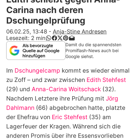
Alle Themen auf Promiflash
Carina nach deren
Jobs
Dschungelprüfung
App runterladen
06.02.25, 13:48
-
Anja-Stine Andresen
Lesezeit:
2
min
Team
Damit du die spannendsten
Promiflash-News auch bei
Redaktionelle Richtlinien
Google siehst.
Im
Dschungelcamp
kommt es wieder einmal
Impressum
zu Zoff – und zwar zwischen
Edith Stehfest
Datenschutzerklärung
(29) und
Anna-Carina Woitschack
(32).
Nutzungsbedingungen
Nachdem Letztere ihre Prüfung mit
Jörg
Dahlmann
(66) abgebrochen hatte, platzte
Utiq verwalten
der Ehefrau von
Eric Stehfest
(35) am
Lagerfeuer der Kragen. Während sich die
anderen Promis über ihre Essensvorlieben