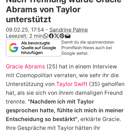
Alle Themen auf Promiflash
Abrams von Taylor
Jobs
unterstützt
App runterladen
09.02.25, 17:54
-
Sandrine Palme
Lesezeit:
2
min
Team
Damit du die spannendsten
Promiflash-News auch bei
Redaktionelle Richtlinien
Google siehst.
Gracie Abrams
(25) hat in einem Interview
Impressum
mit
Cosmopolitan
verraten, wie sehr ihr die
Datenschutzerklärung
Unterstützung von
Taylor Swift
(35) geholfen
Nutzungsbedingungen
hat, als sie sich von ihrem damaligen Freund
trennte.
"Nachdem ich mit
Taylor
Utiq verwalten
gesprochen hatte, fühlte ich mich in meiner
Entscheidung so bestärkt"
, erklärte
Gracie
.
Ihre Gespräche mit
Taylor
hätten ihr