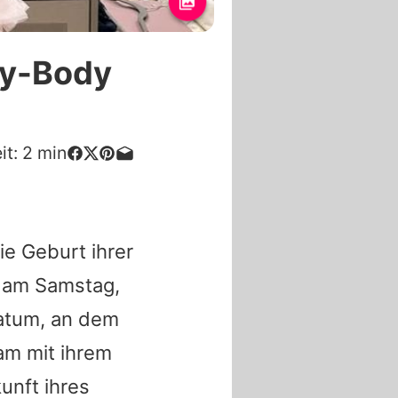
by-Body
it:
2
min
ie Geburt ihrer
e am Samstag,
Datum, an dem
am mit ihrem
unft ihres