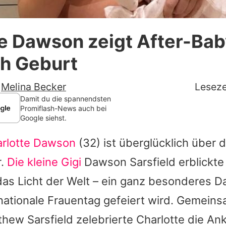
Datenschutzerklärung
te Dawson zeigt After-Ba
Nutzungsbedingungen
ch Geburt
Utiq verwalten
-
Melina Becker
Leseze
Damit du die spannendsten
Promiflash-News auch bei
Google siehst.
rlotte Dawson
(32) ist überglücklich über d
r.
Die kleine Gigi
Dawson Sarsfield erblickt
das Licht der Welt – ein ganz besonderes 
nationale Frauentag gefeiert wird. Gemeins
thew Sarsfield zelebrierte
Charlotte
die Ank