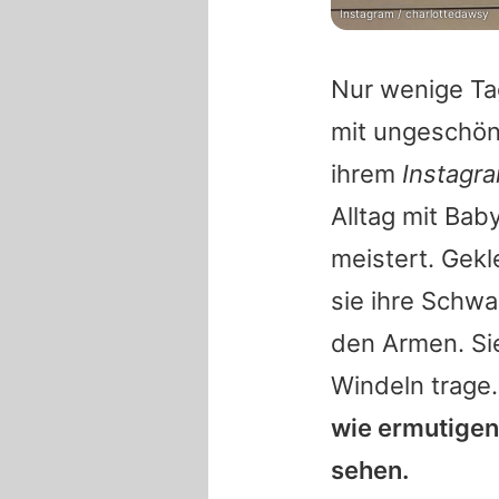
Instagram / charlottedawsy
Nur wenige Ta
mit ungeschönt
ihrem
Instagr
Alltag mit Bab
meistert. Gekle
sie ihre Schwan
den Armen. Sie
Windeln trage
wie ermutigend
sehen.