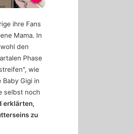
ige ihre Fans
ckene Mama. In
sowohl den
partalen Phase
streifen", wie
e Baby Gigi in
e selbst noch
d erklärten,
tterseins zu