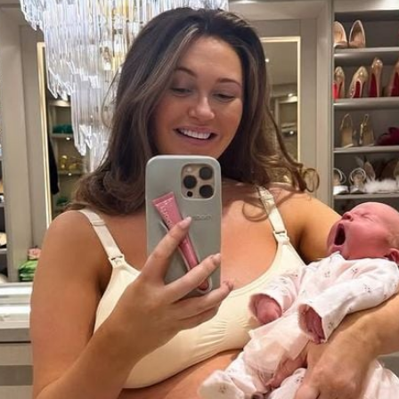
Filme & Serien
Lifestyle
Familie & Liebe
Promiflash Exklusiv
Alle Themen auf Promiflash
Jobs
App runterladen
Team
Redaktionelle Richtlinien
Impressum