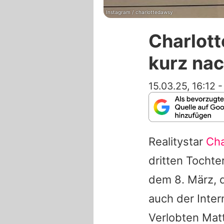
Instagram / charlottedawsy
Charlot
kurz na
15.03.25, 16:12
Realitystar
Cha
dritten Tochte
dem 8. März, 
auch der Inter
Verlobten Mat