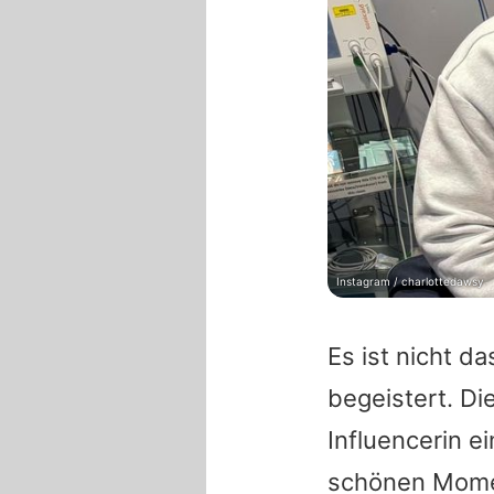
Instagram / charlottedawsy
Es ist nicht d
begeistert. Di
Influencerin e
schönen Momen