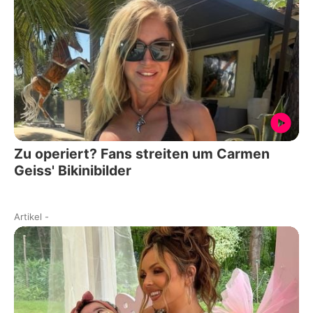
Zu operiert? Fans streiten um Carmen
Geiss' Bikinibilder
Artikel
-