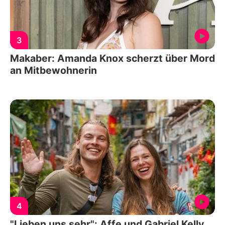
3
Makaber: Amanda Knox scherzt über Mord
an Mitbewohnerin
4
"Lieben uns sehr": Affe und Gabriel Kelly