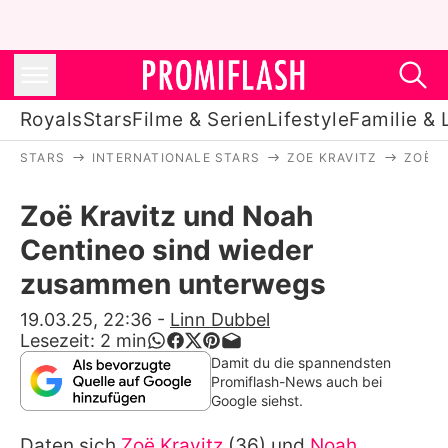
Royals
Stars
Filme & Serien
Lifestyle
Familie & 
STARS
INTERNATIONALE STARS
ZOE KRAVITZ
ZOË K
Royals
Zoë Kravitz und Noah
Stars
Centineo sind wieder
Filme & Serien
zusammen unterwegs
Lifestyle
19.03.25, 22:36
-
Linn Dubbel
Lesezeit:
2
min
Familie & Liebe
Damit du die spannendsten
Promiflash-News auch bei
Promiflash Exklusiv
Google siehst.
Daten sich
Zoë Kravitz
(36) und
Noah