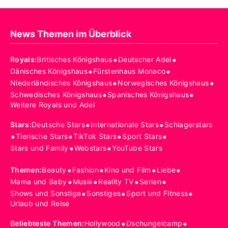
News Themen im Überblick
•
•
Royals
:
Britisches Königshaus
Deutscher Adel
•
•
Dänisches Königshaus
Fürstenhaus Monaco
•
•
Niederländisches Königshaus
Norwegisches Königshaus
•
•
Schwedisches Königshaus
Spanisches Königshaus
Weitere Royals und Adel
•
•
Stars
:
Deutsche Stars
Internationale Stars
Schlagerstars
•
•
•
•
Tierische Stars
TikTok Stars
Sport Stars
•
•
Stars und Family
Webstars
YouTube Stars
•
•
•
•
Themen
:
Beauty
Fashion
Kino und Film
Liebe
•
•
•
•
Mama und Baby
Musik
Reality TV
Serien
•
•
•
Shows und Sonstige
Sonstiges
Sport und Fitness
Urlaub und Reise
•
•
Beliebteste Themen
:
Hollywood
Dschungelcamp