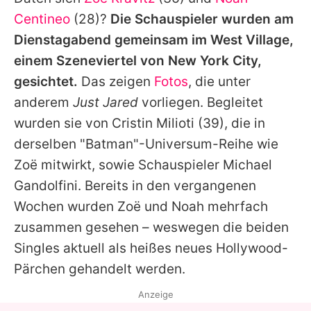
Alle Themen auf Promiflash
Centineo
(28)?
Die Schauspieler wurden am
Jobs
Dienstagabend gemeinsam im West Village,
einem Szeneviertel von New York City,
App runterladen
gesichtet.
Das zeigen
Fotos
, die unter
Team
anderem
Just Jared
vorliegen. Begleitet
wurden sie von
Cristin Milioti
(39), die in
Redaktionelle Richtlinien
derselben "
Batman
"-Universum-Reihe wie
Impressum
Zoë mitwirkt, sowie Schauspieler
Michael
Gandolfini
. Bereits in den vergangenen
Datenschutzerklärung
Wochen wurden Zoë und
Noah
mehrfach
Nutzungsbedingungen
zusammen gesehen – weswegen die beiden
Utiq verwalten
Singles aktuell als heißes neues Hollywood-
Pärchen gehandelt werden.
Anzeige