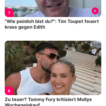
7
"Wie peinlich bist du?": Tim Toupet feuert
krass gegen Edith
8
Zu teuer? Tommy Fury kritisiert Mollys
Wocheneinkauf