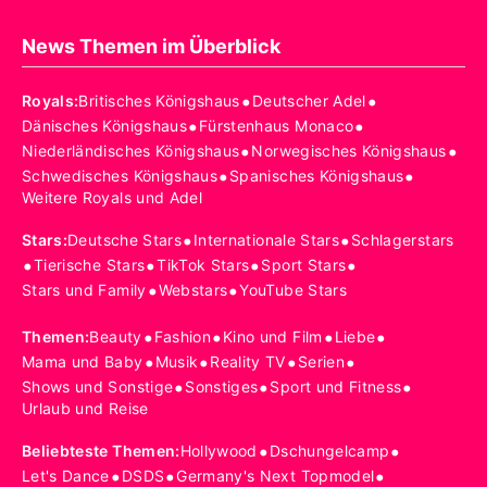
News Themen im Überblick
•
•
Royals
:
Britisches Königshaus
Deutscher Adel
•
•
Dänisches Königshaus
Fürstenhaus Monaco
•
•
Niederländisches Königshaus
Norwegisches Königshaus
•
•
Schwedisches Königshaus
Spanisches Königshaus
Weitere Royals und Adel
•
•
Stars
:
Deutsche Stars
Internationale Stars
Schlagerstars
•
•
•
•
Tierische Stars
TikTok Stars
Sport Stars
•
•
Stars und Family
Webstars
YouTube Stars
•
•
•
•
Themen
:
Beauty
Fashion
Kino und Film
Liebe
•
•
•
•
Mama und Baby
Musik
Reality TV
Serien
•
•
•
Shows und Sonstige
Sonstiges
Sport und Fitness
Urlaub und Reise
•
•
Beliebteste Themen
:
Hollywood
Dschungelcamp
•
•
•
Let's Dance
DSDS
Germany's Next Topmodel