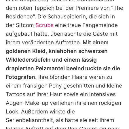
Alle Themen auf Promiflash
dem roten Teppich bei der Premiere von "The
Jobs
Residence". Die Schauspielerin, die sich in
der Sitcom
Scrubs
eine treue Fangemeinde
App runterladen
aufgebaut hatte, überraschte die Gäste mit
Team
ihrem veränderten Auftreten.
Mit einem
goldenen Kleid, kniehohen schwarzen
Redaktionelle Richtlinien
Wildlederstiefeln und einem lässig
Impressum
drapierten Pelzmantel beeindruckte sie die
Fotografen.
Ihre blonden Haare waren zu
Datenschutzerklärung
einem fransigen Pony geschnitten und kleine
Nutzungsbedingungen
Tattoos auf ihrer Haut sowie ein intensives
Utiq verwalten
Augen-Make-up verliehen ihr einen rockigen
Look. Außerdem wirkte die
Serienbekanntheit, als hätte sie seit ihrem
letzten Auftritt auf dem Red Carpet ein paar