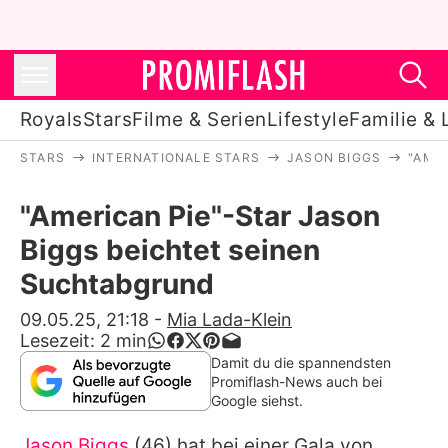
Royals
Stars
Filme & Serien
Lifestyle
Familie & 
STARS
INTERNATIONALE STARS
JASON BIGGS
"AME
Royals
"American Pie"-Star Jason
Stars
Biggs beichtet seinen
Filme & Serien
Suchtabgrund
Lifestyle
09.05.25, 21:18
-
Mia Lada-Klein
Lesezeit:
2
min
Familie & Liebe
Damit du die spannendsten
Promiflash-News auch bei
Promiflash Exklusiv
Google siehst.
Jason Biggs
(46) hat bei einer Gala von