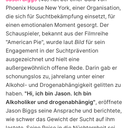
Alle Themen auf Promiflash
Phoenix House New York, einer Organisation,
Jobs
die sich für Suchtbekämpfung einsetzt, für
einen emotionalen Moment gesorgt. Der
App runterladen
Schauspieler, bekannt aus der Filmreihe
Team
"American Pie", wurde laut
Bild
für sein
Engagement in der Suchtprävention
Redaktionelle Richtlinien
ausgezeichnet und hielt eine
Impressum
außergewöhnlich offene Rede. Darin gab er
schonungslos zu, jahrelang unter einer
Datenschutzerklärung
Alkohol- und Drogenabhängigkeit gelitten zu
Nutzungsbedingungen
haben.
"Hi, ich bin
Jason
. Ich bin
Utiq verwalten
Alkoholiker und drogenabhängig"
, eröffnete
Jason Biggs
seine Ansprache und berichtete,
wie schwer das Gewicht der Sucht auf ihm
lastete. Seine Reise in die Nüchternheit sei