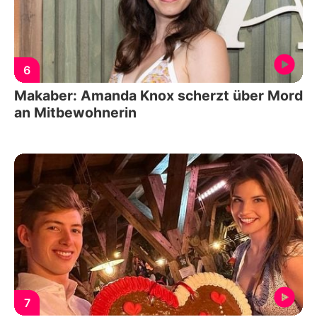
6
Makaber: Amanda Knox scherzt über Mord
an Mitbewohnerin
7