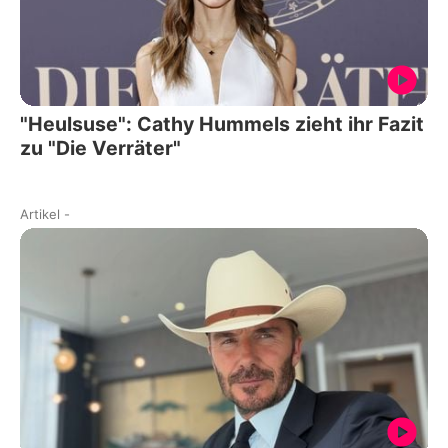
"Heulsuse": Cathy Hummels zieht ihr Fazit
zu "Die Verräter"
Artikel
-