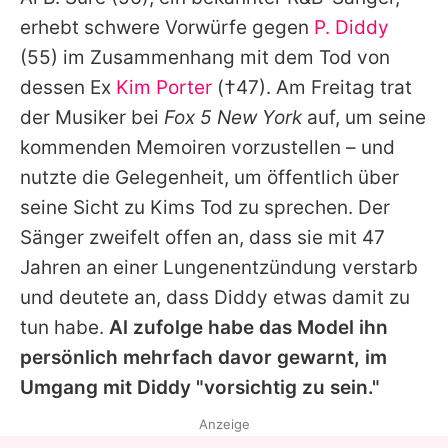
Alle Themen auf Promiflash
erhebt schwere Vorwürfe gegen
P. Diddy
Jobs
(55) im Zusammenhang mit dem Tod von
dessen Ex
Kim Porter
(†47). Am Freitag trat
App runterladen
der Musiker bei
Fox 5 New York
auf, um seine
Team
kommenden Memoiren vorzustellen – und
nutzte die Gelegenheit, um öffentlich über
Redaktionelle Richtlinien
seine Sicht zu
Kims
Tod zu sprechen. Der
Impressum
Sänger zweifelt offen an, dass sie mit 47
Jahren an einer Lungenentzündung verstarb
Datenschutzerklärung
und deutete an, dass Diddy etwas damit zu
Nutzungsbedingungen
tun habe.
Al
zufolge habe das Model ihn
Utiq verwalten
persönlich mehrfach davor gewarnt, im
Umgang mit Diddy "vorsichtig zu sein."
Anzeige