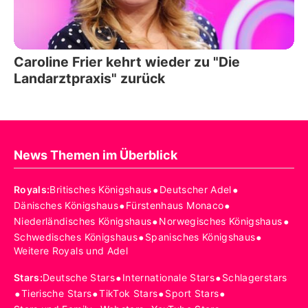
Caroline Frier kehrt wieder zu "Die
Landarztpraxis" zurück
News Themen im Überblick
•
•
Royals
:
Britisches Königshaus
Deutscher Adel
•
•
Dänisches Königshaus
Fürstenhaus Monaco
•
•
Niederländisches Königshaus
Norwegisches Königshaus
•
•
Schwedisches Königshaus
Spanisches Königshaus
Weitere Royals und Adel
•
•
Stars
:
Deutsche Stars
Internationale Stars
Schlagerstars
•
•
•
•
Tierische Stars
TikTok Stars
Sport Stars