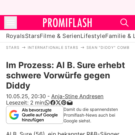
Royals
Stars
Filme & Serien
Lifestyle
Familie & 
STARS
INTERNATIONALE STARS
SEAN "DIDDY" COMBS
Royals
Im Prozess: Al B. Sure erhebt
Stars
schwere Vorwürfe gegen
Filme & Serien
Diddy
Lifestyle
10.05.25, 20:30
-
Anja-Stine Andresen
Lesezeit:
2
min
Familie & Liebe
Damit du die spannendsten
Promiflash-News auch bei
Promiflash Exklusiv
Google siehst.
Al B. Sure
(56), ein bekannter R&B-Sänger,