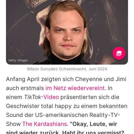
Getty Images
Wilson Gonzalez Ochsenknecht, Juni 2024
Anfang April zeigten sich Cheyenne und Jimi
auch erstmals
im Netz wiedervereint
. In
einem
TikTok
-
Video
präsentierten sich die
Geschwister total happy zu einem bekannten
Sound der US-amerikanischen Reality-TV-
Show
The Kardashians
.
"Okay, Leute, wir
sind wieder zurück. Habt ihr uns vermisst?