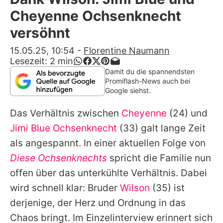
Alle Themen auf Promiflash
Cheyenne Ochsenknecht
Jobs
versöhnt
App runterladen
15.05.25, 10:54
-
Florentine Naumann
Lesezeit:
2
min
Team
Damit du die spannendsten
Promiflash-News auch bei
Redaktionelle Richtlinien
Google siehst.
Das Verhältnis zwischen
Cheyenne
(24) und
Impressum
Jimi Blue Ochsenknecht
(33) galt lange Zeit
Datenschutzerklärung
als angespannt. In einer aktuellen Folge von
Nutzungsbedingungen
Diese Ochsenknechts
spricht die Familie nun
offen über das unterkühlte Verhältnis. Dabei
Utiq verwalten
wird schnell klar: Bruder
Wilson
(35) ist
derjenige, der Herz und Ordnung in das
Chaos bringt. Im Einzelinterview erinnert sich