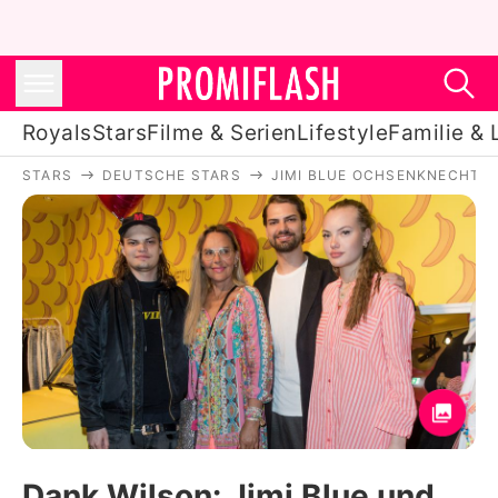
Royals
Stars
Filme & Serien
Lifestyle
Familie & 
STARS
DEUTSCHE STARS
JIMI BLUE OCHSENKNECHT
Royals
Stars
Filme & Serien
Lifestyle
Familie & Liebe
Promiflash Exklusiv
Dank Wilson: Jimi Blue und