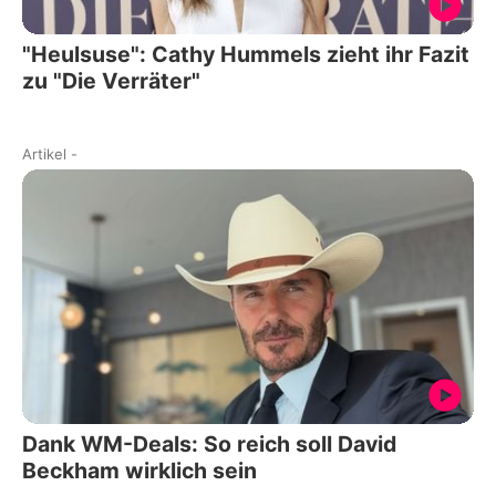
"Heulsuse": Cathy Hummels zieht ihr Fazit
zu "Die Verräter"
Artikel
-
Dank WM-Deals: So reich soll David
Beckham wirklich sein