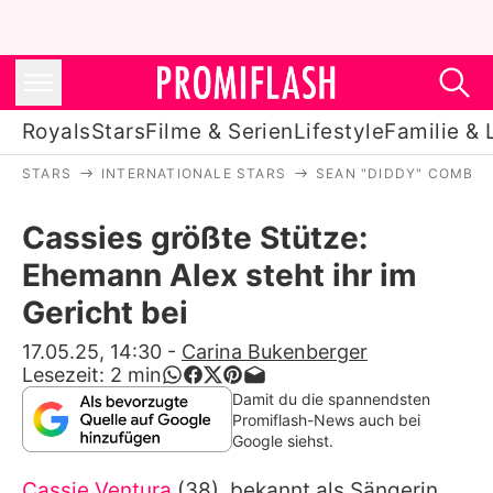
Royals
Stars
Filme & Serien
Lifestyle
Familie & 
STARS
INTERNATIONALE STARS
SEAN "DIDDY" COMBS
Royals
Cassies größte Stütze:
Stars
Ehemann Alex steht ihr im
Filme & Serien
Gericht bei
Lifestyle
17.05.25, 14:30
-
Carina Bukenberger
Lesezeit:
2
min
Familie & Liebe
Damit du die spannendsten
Promiflash-News auch bei
Promiflash Exklusiv
Google siehst.
Cassie Ventura
(38), bekannt als Sängerin