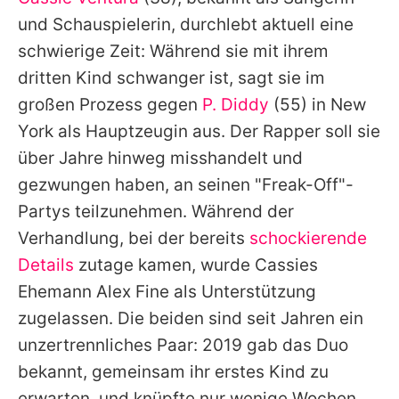
Alle Themen auf Promiflash
und Schauspielerin, durchlebt aktuell eine
Jobs
schwierige Zeit: Während sie mit ihrem
dritten Kind schwanger ist, sagt sie im
App runterladen
großen Prozess gegen
P. Diddy
(55) in New
Team
York als Hauptzeugin aus. Der Rapper soll sie
über Jahre hinweg misshandelt und
Redaktionelle Richtlinien
gezwungen haben, an seinen "Freak-Off"-
Impressum
Partys teilzunehmen. Während der
Verhandlung, bei der bereits
schockierende
Datenschutzerklärung
Details
zutage kamen, wurde
Cassies
Nutzungsbedingungen
Ehemann Alex Fine als Unterstützung
Utiq verwalten
zugelassen. Die beiden sind seit Jahren ein
unzertrennliches Paar: 2019 gab das Duo
bekannt, gemeinsam ihr erstes Kind zu
erwarten, und knüpfte nur wenige Wochen